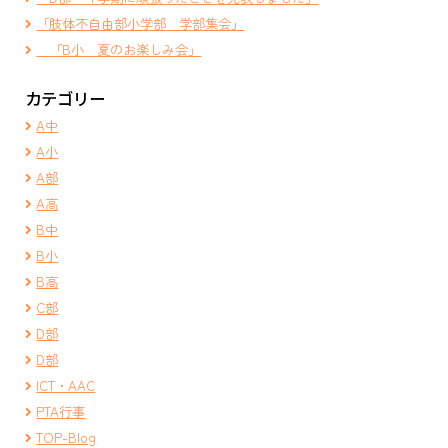
「肢体不自由部小学部 学部集会」
「B小 夏のお楽しみ会」
カテゴリー
A中
A小
A部
A高
B中
B小
B高
C部
D部
D部
ICT・AAC
PTA行事
TOP-Blog