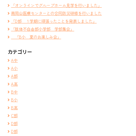
「オンラインでグループホーム見学を行いました」
南岡山医療センターとの合同防災研修を行いました
「D部 １学期に頑張ったことを発表しました」
「肢体不自由部小学部 学部集会」
「B小 夏のお楽しみ会」
カテゴリー
A中
A小
A部
A高
B中
B小
B高
C部
D部
D部