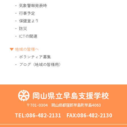
気象警報発表時
行事予定
保健室より
防災
ICTの関連
地域の皆様へ
ボランティア募集
ブログ（地域の皆様用）
岡山県立早島支援学校
〒701-0304 岡山県都窪郡早島町早島4063
TEL:
086-482-2131
FAX:086-482-2130