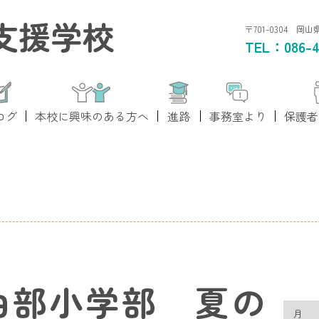
支援学校
〒701-0304 岡
TEL：
086-4
ログ
本校に興味のある方へ
進路
事務室より
保護者
由部小学部 夏の
月