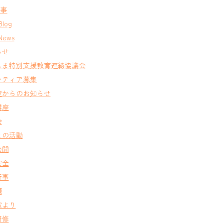
行事
Blog
News
らせ
しま特別支援教育連絡協議会
ンティア募集
室からのお知らせ
講座
会
との活動
公開
安全
行事
類
室より
研修