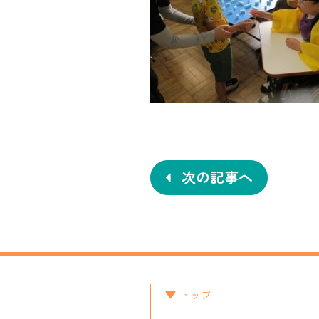
投
稿
ナ
次の記事へ
ビ
ゲ
ー
シ
トップ