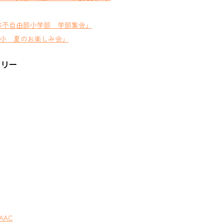
体不自由部小学部 学部集会」
小 夏のお楽しみ会」
ゴリー
AAC