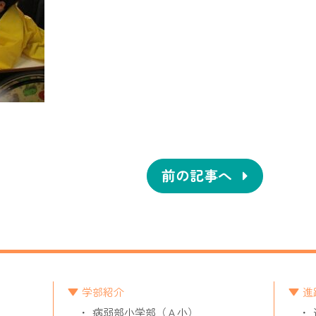
前の記事へ
学部紹介
進
病弱部小学部（Ａ小）