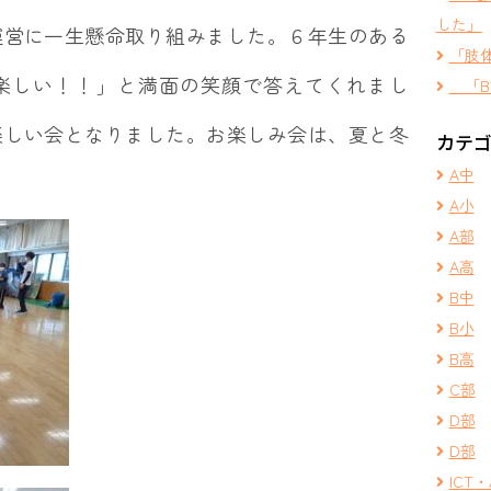
した」
運営に一生懸命取り組みました。６年生のある
「肢
楽しい！！」と満面の笑顔で答えてくれまし
「B
楽しい会となりました。お楽しみ会は、夏と冬
カテ
A中
A小
A部
A高
B中
B小
B高
C部
D部
D部
ICT・