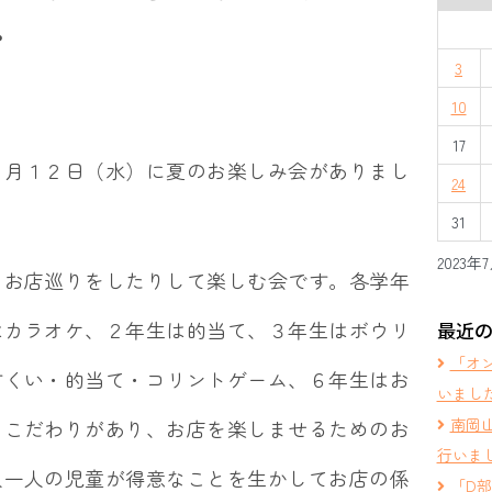
会
3
10
17
７月１２日（水）に夏のお楽しみ会がありまし
24
31
2023年
お店巡りをしたりして楽しむ会です。各学年
はカラオケ、２年生は的当て、３年生はボウリ
最近
「オ
すくい・的当て・コリントゲーム、６年生はお
いまし
南岡
もこだわりがあり、お店を楽しませるためのお
行いま
人一人の児童が得意なことを生かしてお店の係
「D