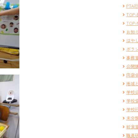
PTA
TOP-
TOP-
お知
はや
ボラ
事務
公開
同窓
地域
学校
学校
学校
未分
給食
職員