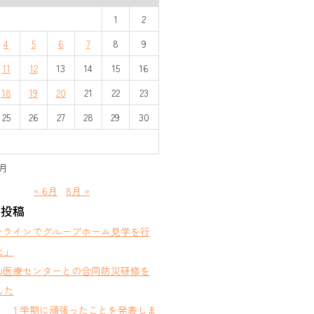
1
2
4
5
6
7
8
9
11
12
13
14
15
16
18
19
20
21
22
23
25
26
27
28
29
30
7月
« 6月
8月 »
の投稿
ンラインでグループホーム見学を行
た」
山医療センターとの合同防災研修を
した
部 １学期に頑張ったことを発表しま