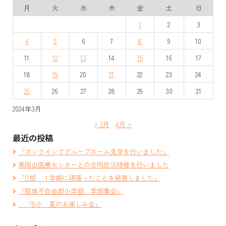
月
火
水
木
金
土
日
ゲ
1
2
3
ー
4
5
6
7
8
9
10
シ
11
12
13
14
15
16
17
ョ
18
19
20
21
22
23
24
ン
25
26
27
28
29
30
31
2024年3月
« 2月
4月 »
最近の投稿
「オンラインでグループホーム見学を行いました」
南岡山医療センターとの合同防災研修を行いました
「D部 １学期に頑張ったことを発表しました」
「肢体不自由部小学部 学部集会」
「B小 夏のお楽しみ会」