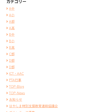
カテゴリー
A中
A小
A部
A高
B中
B小
B高
C部
D部
D部
ICT・AAC
PTA行事
TOP-Blog
TOP-News
お知らせ
はやしま特別支援教育連絡協議会