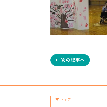
投
稿
ナ
次の記事へ
ビ
ゲ
ー
シ
トップ