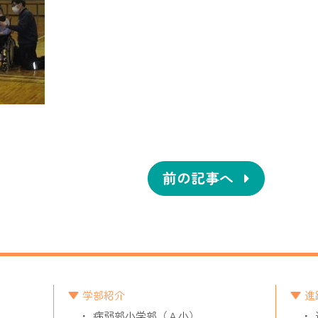
前の記事へ
学部紹介
進
病弱部小学部（Ａ小）