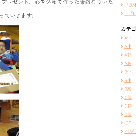
のプレゼント。心を込めて作った素敵なついた
「肢
「B
っていきます!
カテ
A中
A小
A部
A高
B中
B小
B高
C部
D部
D部
ICT・
PTA