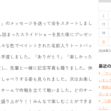
4
う」のメッセージを送って会をスタートしまし
11
18
ん詰まったスライドショーを見た後にプレゼン
25
色々な色でペイントされた名前入りトートバッ
2024年
へ手渡しました。「ありがとう」「楽しかった
最近
渡し、先輩と一緒に記念写真も撮りました。休
「オ
おしゃべりする姿も見られました。次はお楽し
いまし
南岡
！チームで作戦を立てて戦いました。どのチー
行いま
大盛り上がり！！みんなで楽しむことができま
「D
した」