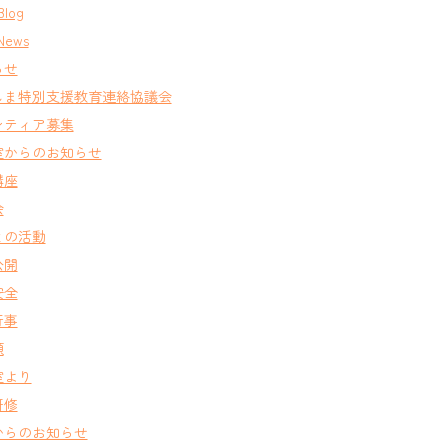
Blog
News
らせ
しま特別支援教育連絡協議会
ンティア募集
室からのお知らせ
講座
会
との活動
公開
安全
行事
類
室より
研修
からのお知らせ