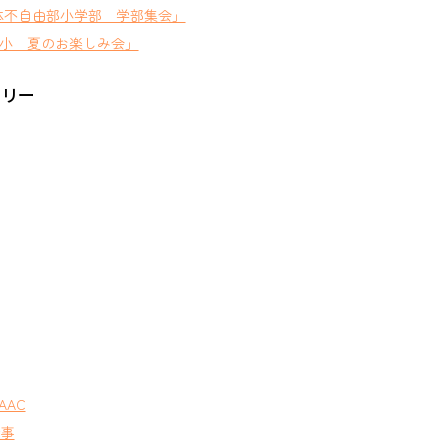
体不自由部小学部 学部集会」
小 夏のお楽しみ会」
ゴリー
AAC
行事