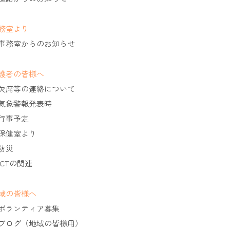
務室より
事務室からのお知らせ
護者の皆様へ
欠席等の連絡について
気象警報発表時
行事予定
保健室より
防災
ICTの関連
域の皆様へ
ボランティア募集
ブログ（地域の皆様用）