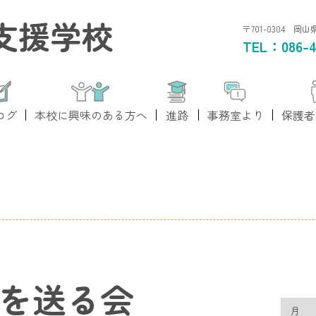
支援学校
〒701-0304 岡
TEL：
086-4
ログ
本校に興味のある方へ
進路
事務室より
保護者
年生を送る会
月