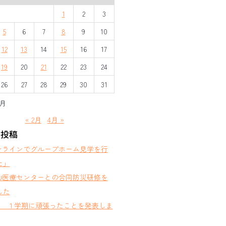
1
2
3
5
6
7
8
9
10
12
13
14
15
16
17
19
20
21
22
23
24
26
27
28
29
30
31
3月
« 2月
4月 »
の投稿
ンラインでグループホーム見学を行
た」
山医療センターとの合同防災研修を
した
部 １学期に頑張ったことを発表しま