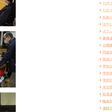
TOP-
TOP-
お知
はや
ボラ
事務
公開
同窓
地域
学校
学校
学校
未分
給食
職員
進路