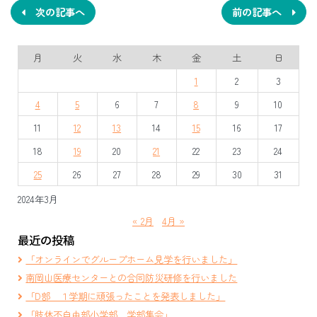
ナ
次の記事へ
前の記事へ
ビ
月
火
水
木
金
土
日
ゲ
1
2
3
ー
4
5
6
7
8
9
10
シ
11
12
13
14
15
16
17
ョ
18
19
20
21
22
23
24
ン
25
26
27
28
29
30
31
2024年3月
« 2月
4月 »
最近の投稿
「オンラインでグループホーム見学を行いました」
南岡山医療センターとの合同防災研修を行いました
「D部 １学期に頑張ったことを発表しました」
「肢体不自由部小学部 学部集会」