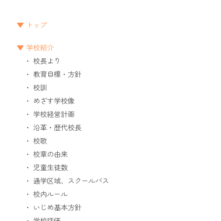
トップ
学校紹介
校長より
教育目標・方針
校訓
めざす学校像
学校経営計画
沿革・歴代校長
校歌
校章の由来
児童生徒数
通学区域、スクールバス
校内ルール
いじめ基本方針
学校評価