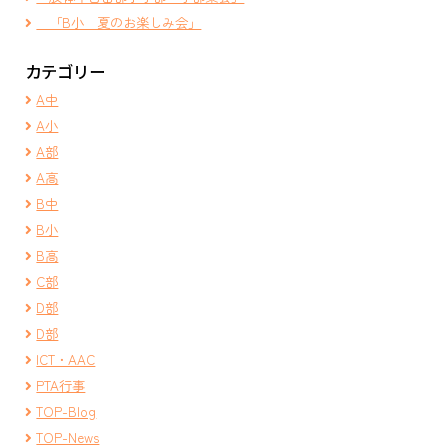
「B小 夏のお楽しみ会」
カテゴリー
A中
A小
A部
A高
B中
B小
B高
C部
D部
D部
ICT・AAC
PTA行事
TOP-Blog
TOP-News