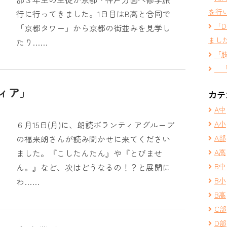
を行
行に行ってきました。1日目はB高と合同で
「
「京都タワー」から京都の街並みを見学し
まし
たり……
「
「
ィア」
カテ
A中
６月15日(月)に、朗読ボランティアグループ
A小
の福来朗さんが読み聞かせに来てください
A部
ました。『こしたんたん』や『とびませ
A高
ん。』など、次はどうなるの！？と展開に
B中
わ……
B小
B高
C部
D部