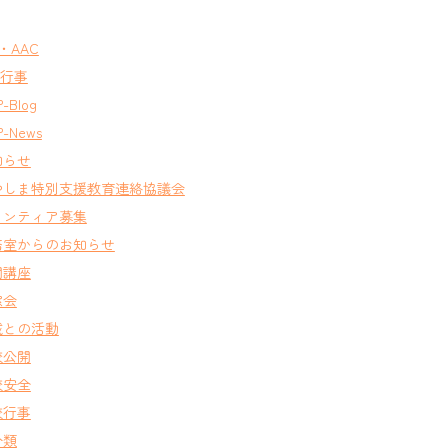
T・AAC
A行事
-Blog
-News
知らせ
やしま特別支援教育連絡協議会
ランティア募集
務室からのお知らせ
開講座
窓会
域との活動
校公開
校安全
校行事
分類