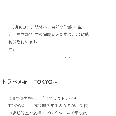
6月16日に、肢体不自由部小学部1年生
と、中学部1年生の保護者を対象に、給食試
食会を行いまし
た。
……
ラベルin TOKYO～」
D部の修学旅行、「はやしまトラベル in
TOKYO☆」 高等部３年生の３名が、学校
の多目的室や病棟のプレイルームで東京旅