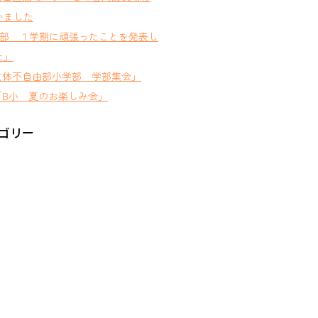
いました
D部 １学期に頑張ったことを発表し
た」
肢体不自由部小学部 学部集会」
B小 夏のお楽しみ会」
ゴリー