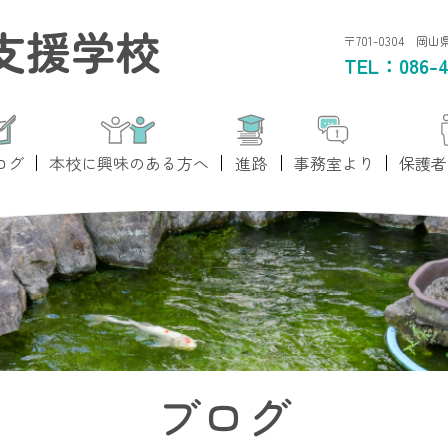
支援学校
〒701-0304 岡
TEL：
086-4
ログ
本校に興味のある方へ
進路
事務室より
保護者
ブログ