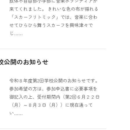
肢体不自由部小学部に音楽ボランティアが
来てくれました。 きれいな色の布が揺れる
「スカーフリトミック」では、音楽に合わ
せてひらひら舞うスカーフを興味津々で
じ……
校公開のお知らせ
令和８年度第2回学校公開のお知らせです。
参加希望の方は、参加申込書に必要事項を
御記入の上、受付期間内（第2回６月２２日
（月）～８月３日（月））に現在通って
い……