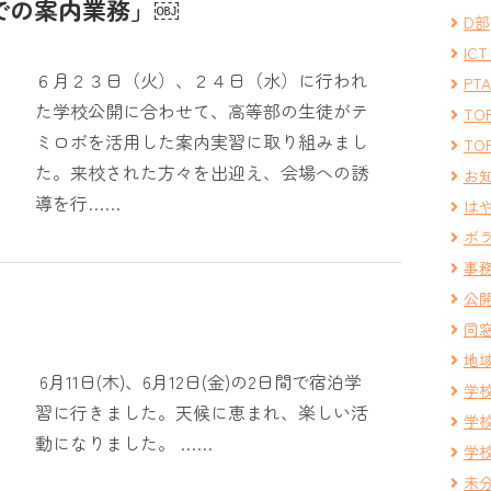
での案内業務」￼
D部
IC
６月２３日（火）、２４日（水）に行われ
PT
た学校公開に合わせて、高等部の生徒がテ
TOP
ミロボを活用した案内実習に取り組みまし
TOP
た。来校された方々を出迎え、会場への誘
お
導を行……
は
ボ
事
公
同
地
6月11日(木)、6月12日(金)の2日間で宿泊学
学
習に行きました。天候に恵まれ、楽しい活
学
動になりました。 ……
学
未