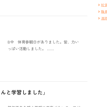
給
職
進
B中 体育参観日がありました。皆、力い
っぱい活動しました。 ……
さんと学習しました」