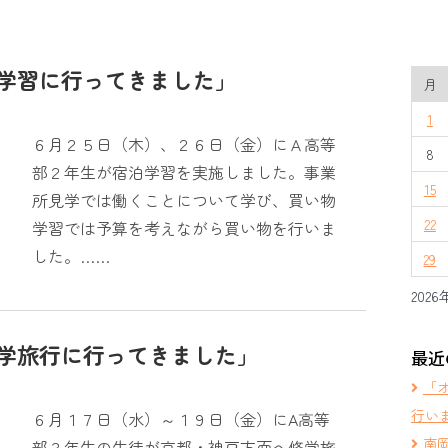
学習に行ってきました」
月
1
６月２５日（木）、２６日（金）にＡ高等
8
部２年生が宿泊学習を実施しました。事業
15
所見学では働くことについて学び、買い物
22
学習では予算を考えながら買い物を行いま
した。……
29
2026
学旅行に行ってきました」
最近
「
行い
６月１７日（水）～１９日（金）にA高等
南
部３年生の生徒が京都・神戸方面へ修学旅