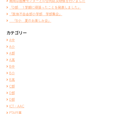
南岡山医療センターとの合同防災研修を行いました
「D部 １学期に頑張ったことを発表しました」
「肢体不自由部小学部 学部集会」
「B小 夏のお楽しみ会」
カテゴリー
A中
A小
A部
A高
B中
B小
B高
C部
D部
D部
ICT・AAC
PTA行事