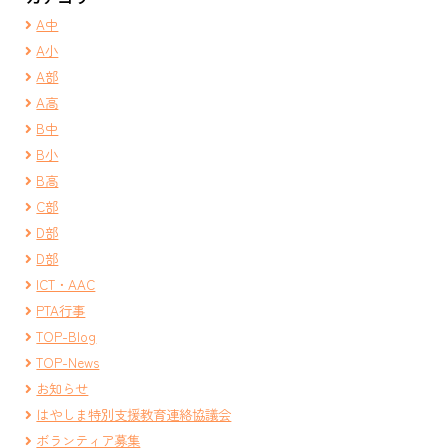
A中
A小
A部
A高
B中
B小
B高
C部
D部
D部
ICT・AAC
PTA行事
TOP-Blog
TOP-News
お知らせ
はやしま特別支援教育連絡協議会
ボランティア募集