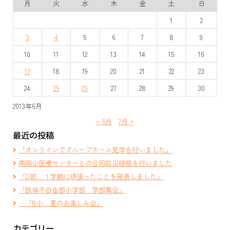
月
火
水
木
金
土
日
ゲ
1
2
ー
3
4
5
6
7
8
9
シ
10
11
12
13
14
15
16
ョ
17
18
19
20
21
22
23
ン
24
25
26
27
28
29
30
2013年6月
« 5月
7月 »
最近の投稿
「オンラインでグループホーム見学を行いました」
南岡山医療センターとの合同防災研修を行いました
「D部 １学期に頑張ったことを発表しました」
「肢体不自由部小学部 学部集会」
「B小 夏のお楽しみ会」
カテゴリー