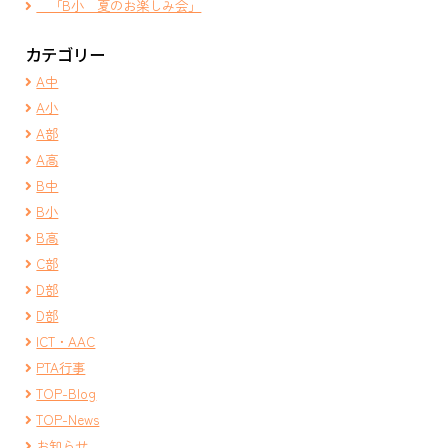
「B小 夏のお楽しみ会」
カテゴリー
A中
A小
A部
A高
B中
B小
B高
C部
D部
D部
ICT・AAC
PTA行事
TOP-Blog
TOP-News
お知らせ