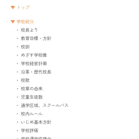
トップ
学校紹介
校長より
教育目標・方針
校訓
めざす学校像
学校経営計画
沿革・歴代校長
校歌
校章の由来
児童生徒数
通学区域、スクールバス
校内ルール
いじめ基本方針
学校評価
学校運営協議会