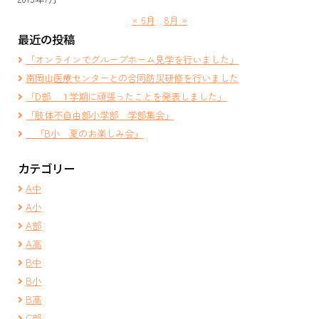
« 6月
8月 »
最近の投稿
「オンラインでグループホーム見学を行いました」
南岡山医療センターとの合同防災研修を行いました
「D部 １学期に頑張ったことを発表しました」
「肢体不自由部小学部 学部集会」
「B小 夏のお楽しみ会」
カテゴリー
A中
A小
A部
A高
B中
B小
B高
C部