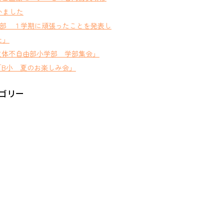
いました
D部 １学期に頑張ったことを発表し
た」
肢体不自由部小学部 学部集会」
B小 夏のお楽しみ会」
ゴリー