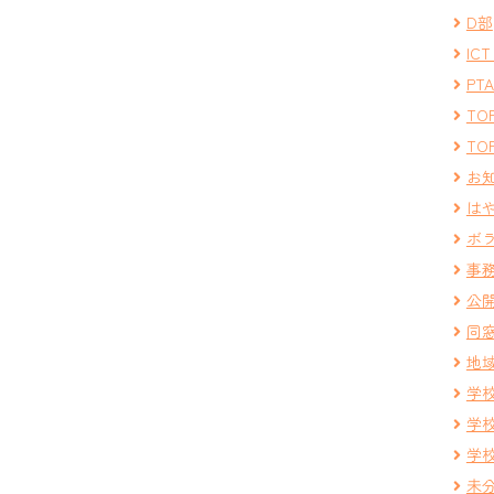
D部
IC
PT
TOP
TOP
お
は
ボ
事
公
同
地
学
学
学
未