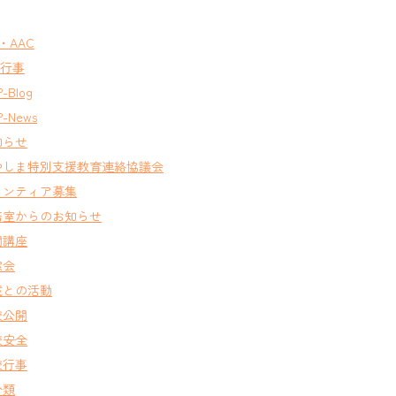
T・AAC
A行事
-Blog
-News
知らせ
やしま特別支援教育連絡協議会
ランティア募集
務室からのお知らせ
開講座
窓会
域との活動
校公開
校安全
校行事
分類