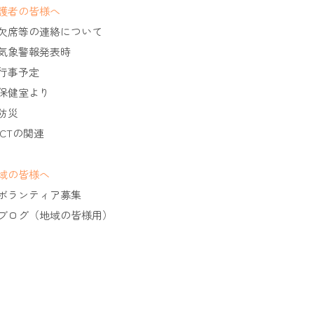
護者の皆様へ
欠席等の連絡について
気象警報発表時
行事予定
保健室より
防災
ICTの関連
域の皆様へ
ボランティア募集
ブログ（地域の皆様用）