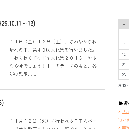
10.11～12)
月
１１日（金）１２日（土）、さわやかな秋
7
晴れの中、第４０回文化祭を行いました。
14
「わくわくドキドキ文化祭２０１３ やる
21
なら今でしょう！！」のテーマのもと、各
部の児童……
28
2013
8)
最近
「
行い
１１月１２日（火）に行われるＰＴＡバザ
南
ーで予約販売するパンの一覧です。どれも