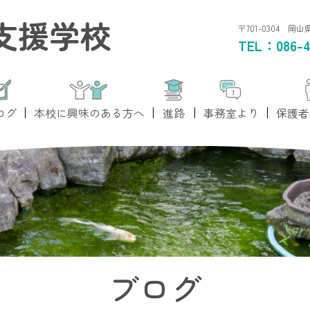
支援学校
〒701-0304 岡
TEL：
086-4
ログ
本校に興味のある方へ
進路
事務室より
保護者
ブログ