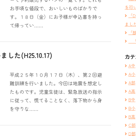
を行
お手頃な値段で、おいしいものばかりで
「
す。１８日（金）にお子様が申込書を持っ
まし
て帰ってい……
「
「
(H25.10.17)
カテ
A中
平成２５年１０月１７日（木）、第２回避
A小
難訓練を行いました。今回は地震を想定し
A部
たものです。児童生徒は、緊急放送の指示
A高
に従って、慌てることなく、落下物から身
B中
を守りな……
B小
B高
C部
D部