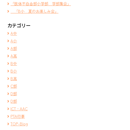
「肢体不自由部小学部 学部集会」
「B小 夏のお楽しみ会」
カテゴリー
A中
A小
A部
A高
B中
B小
B高
C部
D部
D部
ICT・AAC
PTA行事
TOP-Blog