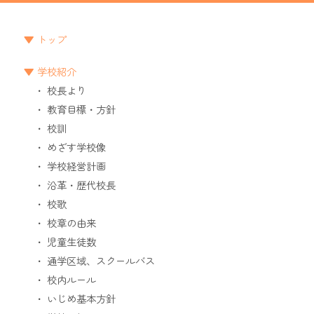
トップ
学校紹介
校長より
教育目標・方針
校訓
めざす学校像
学校経営計画
沿革・歴代校長
校歌
校章の由来
児童生徒数
通学区域、スクールバス
校内ルール
いじめ基本方針