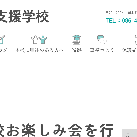
支援学校
〒701-0304 岡
TEL：
086-4
ログ
本校に興味のある方へ
進路
事務室より
保護者
校お楽しみ会を行
月