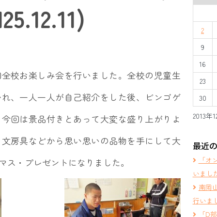
.12.11)
2
9
16
回全校お楽しみ会を行いました。全校の児童生
23
かれ、一人一人が自己紹介をした後、ビンゴゲ
30
2013年1
、今回は景品付きとあって大変な盛り上がりよ
、文房具などから思い思いの品物を手にして大
最近
「オ
マス・プレゼントになりました。
いまし
南岡
行いま
「D