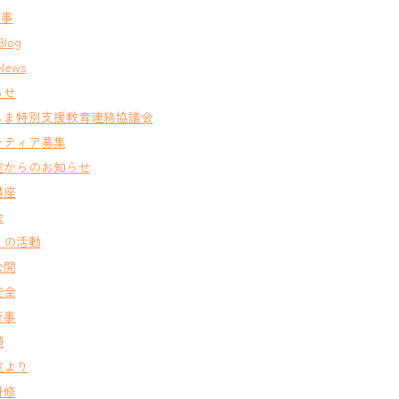
行事
Blog
News
らせ
しま特別支援教育連絡協議会
ンティア募集
室からのお知らせ
講座
会
との活動
公開
安全
行事
類
室より
研修