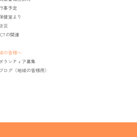
行事予定
保健室より
防災
ICTの関連
域の皆様へ
ボランティア募集
ブログ（地域の皆様用）