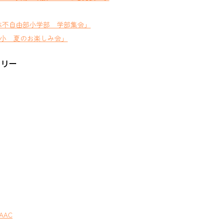
体不自由部小学部 学部集会」
小 夏のお楽しみ会」
ゴリー
AAC