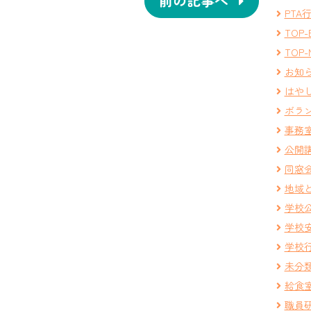
前の記事へ
PTA
TOP-
TOP-
お知
はや
ボラ
事務
公開
同窓
地域
学校
学校
学校
未分
給食
職員