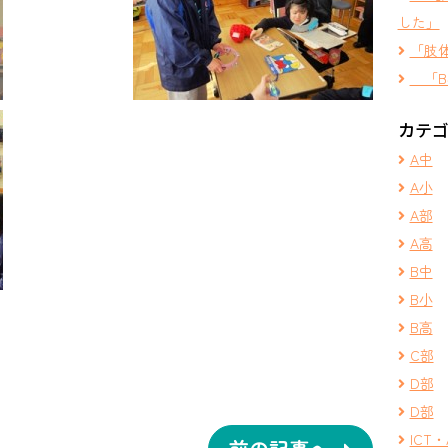
した」
「肢
「B
カテ
A中
A小
A部
A高
B中
B小
B高
C部
D部
D部
ICT・