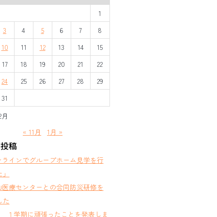
1
3
4
5
6
7
8
10
11
12
13
14
15
17
18
19
20
21
22
24
25
26
27
28
29
31
2月
« 11月
1月 »
の投稿
ンラインでグループホーム見学を行
た」
山医療センターとの合同防災研修を
した
部 １学期に頑張ったことを発表しま