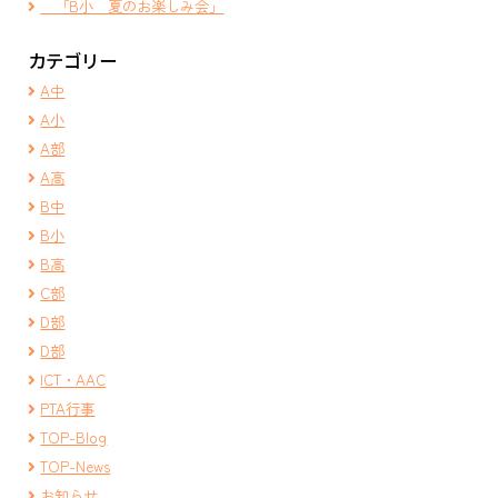
「B小 夏のお楽しみ会」
カテゴリー
A中
A小
A部
A高
B中
B小
B高
C部
D部
D部
ICT・AAC
PTA行事
TOP-Blog
TOP-News
お知らせ