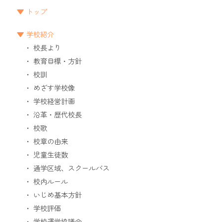
トップ
学校紹介
校長より
教育目標・方針
校訓
めざす学校像
学校経営計画
沿革・歴代校長
校歌
校章の由来
児童生徒数
通学区域、スクールバス
校内ルール
いじめ基本方針
学校評価
学校運営協議会