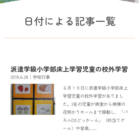
日付による記事一覧
派遣学級小学部床上学習児童の校外学習
2019.6.28
｜学校行事
６月１９日に派遣学級小学部床上
学習児童の校外学習がありまし
た。2名の児童が病室から病棟の
花明かりホールまで移動し、「パ
ネルDEどっか～ん」（的当てゲ
ーム）や音楽……