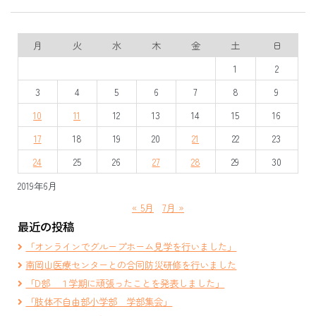
月
火
水
木
金
土
日
1
2
3
4
5
6
7
8
9
10
11
12
13
14
15
16
17
18
19
20
21
22
23
24
25
26
27
28
29
30
2019年6月
« 5月
7月 »
最近の投稿
「オンラインでグループホーム見学を行いました」
南岡山医療センターとの合同防災研修を行いました
「D部 １学期に頑張ったことを発表しました」
「肢体不自由部小学部 学部集会」