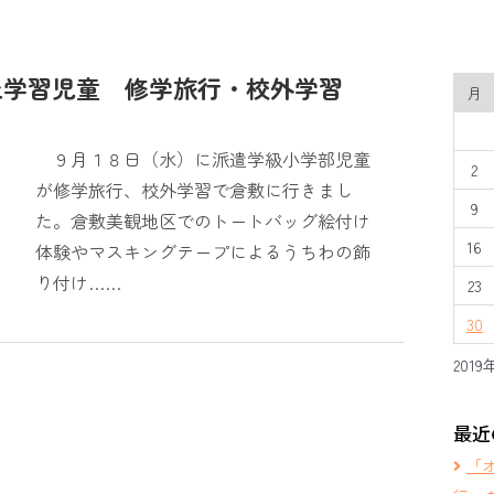
上学習児童 修学旅行・校外学習
月
９月１８日（水）に派遣学級小学部児童
2
が修学旅行、校外学習で倉敷に行きまし
9
た。倉敷美観地区でのトートバッグ絵付け
16
体験やマスキングテープによるうちわの飾
り付け……
23
30
2019
最近
「