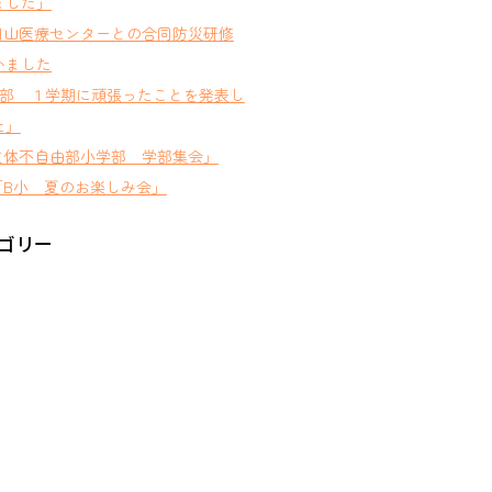
ました」
岡山医療センターとの合同防災研修
いました
D部 １学期に頑張ったことを発表し
た」
肢体不自由部小学部 学部集会」
B小 夏のお楽しみ会」
ゴリー