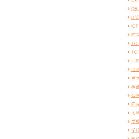
D部
D部
IC
PT
TOP
TOP
お
は
ボ
事
公
同
地
学
学
学