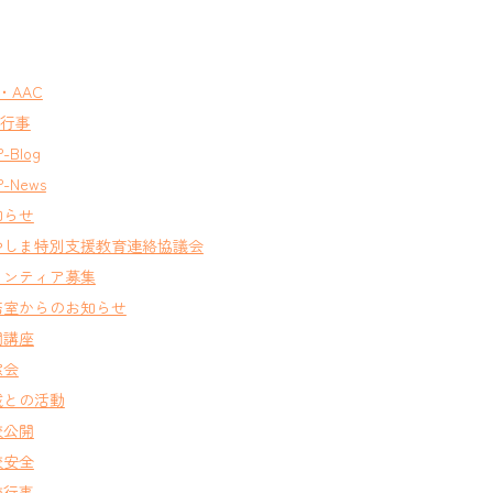
T・AAC
A行事
-Blog
-News
知らせ
やしま特別支援教育連絡協議会
ランティア募集
務室からのお知らせ
開講座
窓会
域との活動
校公開
校安全
校行事