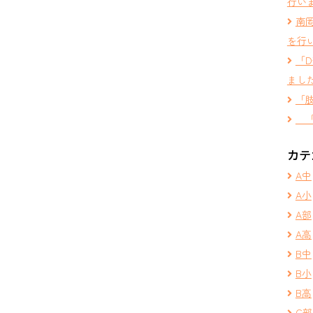
行い
南
を行
「
まし
「
「
カテ
A中
A小
A部
A高
B中
B小
B高
C部