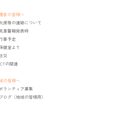
護者の皆様へ
欠席等の連絡について
気象警報発表時
行事予定
保健室より
防災
ICTの関連
域の皆様へ
ボランティア募集
ブログ（地域の皆様用）