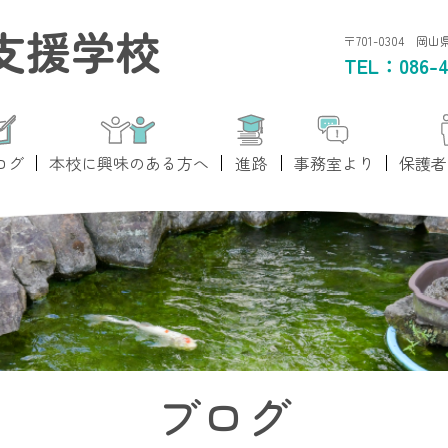
支援学校
〒701-0304 岡
TEL：
086-4
ログ
本校に興味のある方へ
進路
事務室より
保護者
ブログ