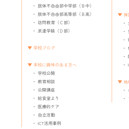
肢体不自由部中学部（Ｂ中）
肢体不自由部高等部（Ｂ高）
保
訪問教育（Ｃ部）
派遣学級（Ｄ部）
学校ブログ
本校に興味のある方へ
学校公開
教育相談
地
公開講座
給食室より
医療的ケア
自立活動
ICT活用事例