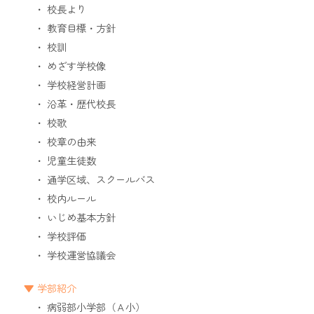
校長より
教育目標・方針
校訓
めざす学校像
学校経営計画
沿革・歴代校長
校歌
校章の由来
児童生徒数
通学区域、スクールバス
校内ルール
いじめ基本方針
学校評価
学校運営協議会
学部紹介
病弱部小学部（Ａ小）