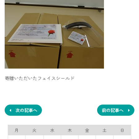
寄贈いただいたフェイスシールド
投
稿
ナ
次の記事へ
前の記事へ
ビ
月
火
水
木
金
土
日
ゲ