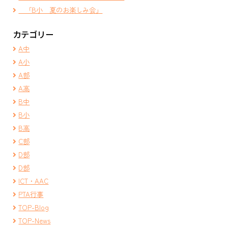
「B小 夏のお楽しみ会」
カテゴリー
A中
A小
A部
A高
B中
B小
B高
C部
D部
D部
ICT・AAC
PTA行事
TOP-Blog
TOP-News