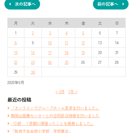
ナ
次の記事へ
前の記事へ
ビ
月
火
水
木
金
土
日
ゲ
1
2
3
4
5
6
7
ー
8
9
10
11
12
13
14
シ
15
16
17
18
19
20
21
ョ
22
23
24
25
26
27
28
ン
29
30
2020年6月
« 5月
7月 »
最近の投稿
「オンラインでグループホーム見学を行いました」
南岡山医療センターとの合同防災研修を行いました
「D部 １学期に頑張ったことを発表しました」
「肢体不自由部小学部 学部集会」