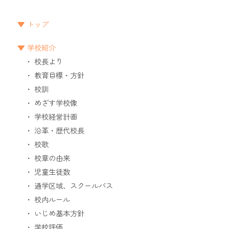
トップ
学校紹介
校長より
教育目標・方針
校訓
めざす学校像
学校経営計画
沿革・歴代校長
校歌
校章の由来
児童生徒数
通学区域、スクールバス
校内ルール
いじめ基本方針
学校評価