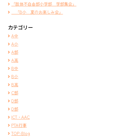
「肢体不自由部小学部 学部集会」
「B小 夏のお楽しみ会」
カテゴリー
A中
A小
A部
A高
B中
B小
B高
C部
D部
D部
ICT・AAC
PTA行事
TOP-Blog