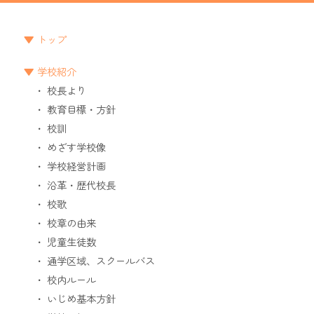
トップ
学校紹介
校長より
教育目標・方針
校訓
めざす学校像
学校経営計画
沿革・歴代校長
校歌
校章の由来
児童生徒数
通学区域、スクールバス
校内ルール
いじめ基本方針