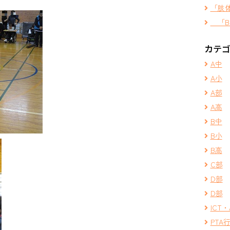
「肢
「B
カテ
A中
A小
A部
A高
B中
B小
B高
C部
D部
D部
ICT・
PTA