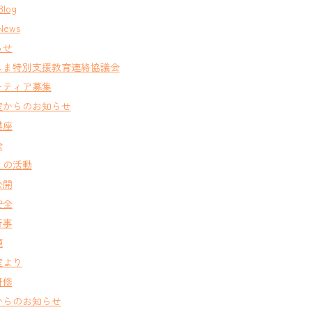
Blog
News
らせ
しま特別支援教育連絡協議会
ンティア募集
室からのお知らせ
講座
会
との活動
公開
安全
行事
類
室より
研修
からのお知らせ