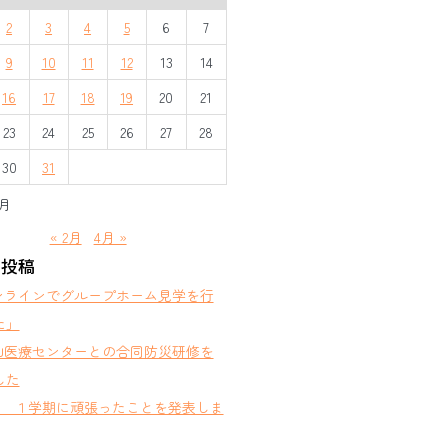
2
3
4
5
6
7
9
10
11
12
13
14
16
17
18
19
20
21
23
24
25
26
27
28
30
31
3月
« 2月
4月 »
の投稿
ンラインでグループホーム見学を行
た」
山医療センターとの合同防災研修を
した
部 １学期に頑張ったことを発表しま