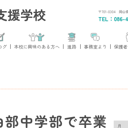
支援学校
〒701-0304 岡
TEL：
086-4
ログ
本校に興味のある方へ
進路
事務室より
保護者
由部中学部で卒業
月