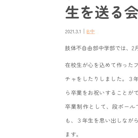
生を送る
｜
2021.3.1
B中
肢体不自由部中学部では、2
在校生が心を込めて作った
チャをしたりしました。３
ら卒業をお祝いすることが
卒業制作として、段ボール
も、３年生を思い出しなが
ます。