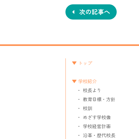
稿
ナ
次の記事へ
ビ
ゲ
ー
シ
トップ
ョ
学校紹介
ン
校長より
教育目標・方針
校訓
めざす学校像
学校経営計画
沿革・歴代校長