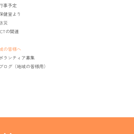
行事予定
保健室より
防災
ICTの関連
域の皆様へ
ボランティア募集
ブログ（地域の皆様用）