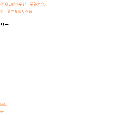
体不自由部小学部 学部集会」
小 夏のお楽しみ会」
ゴリー
AAC
行事