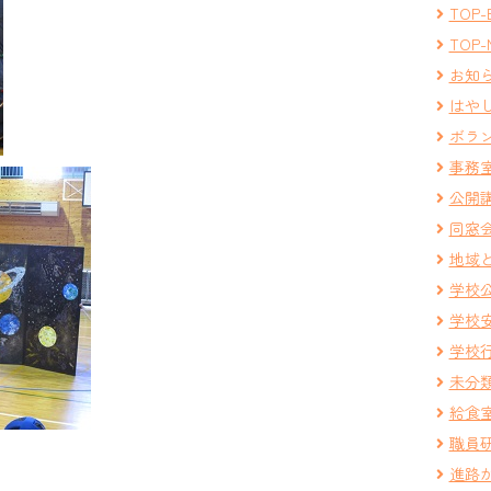
TOP-
TOP-
お知
はや
ボラ
事務
公開
同窓
地域
学校
学校
学校
未分
給食
職員
進路