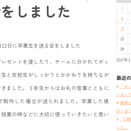
会をしました
1
8
15
22
月22日に卒業生を送る会をしました
29
2021年
プレゼントを渡したり、チームに分かれてボッ
年生と在校生がしっかりとかかわりを持ちなが
最近
「オ
できました。３年生からはお礼の言葉とともに
いまし
で制作した衝立が送られました。卒業した後
南岡
行いま
ら授業の時などに大切に使っていきたいと思い
「D
した」