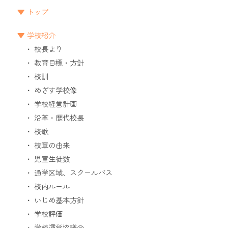
トップ
学校紹介
校長より
教育目標・方針
校訓
めざす学校像
学校経営計画
沿革・歴代校長
校歌
校章の由来
児童生徒数
通学区域、スクールバス
校内ルール
いじめ基本方針
学校評価
学校運営協議会