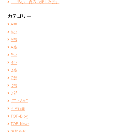
「B小 夏のお楽しみ会」
カテゴリー
A中
A小
A部
A高
B中
B小
B高
C部
D部
D部
ICT・AAC
PTA行事
TOP-Blog
TOP-News
お知らせ