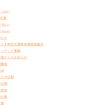
T・AAC
A行事
-Blog
-News
知らせ
やしま特別支援教育連絡協議会
ランティア募集
務室からのお知らせ
開講座
窓会
域との活動
校公開
校安全
校行事
分類