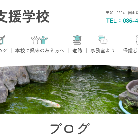
支援学校
〒701-0304 岡
TEL：
086-4
ログ
本校に興味のある方へ
進路
事務室より
保護者
ブログ