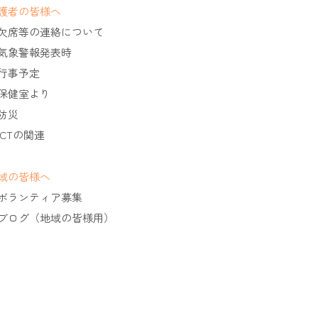
護者の皆様へ
欠席等の連絡について
気象警報発表時
行事予定
保健室より
防災
ICTの関連
域の皆様へ
ボランティア募集
ブログ（地域の皆様用）