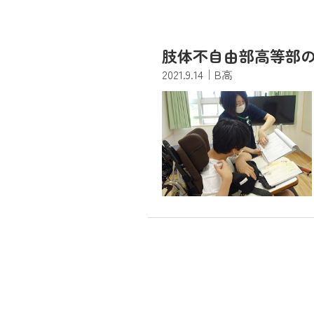
肢体不自由部高等部
2021.9.14
｜B高