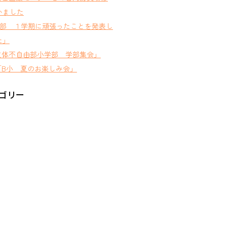
いました
D部 １学期に頑張ったことを発表し
た」
肢体不自由部小学部 学部集会」
B小 夏のお楽しみ会」
ゴリー