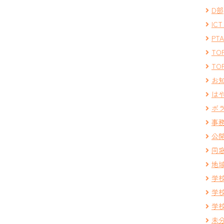
D部
IC
PT
TOP
TOP
お
は
ボ
事
公
同
地
学
学
学
未