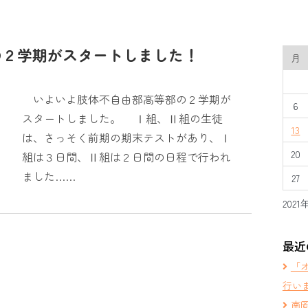
の２学期がスタートしました！
月
いよいよ肢体不自由部高等部の２学期が
6
スタートしました。 Ⅰ組、Ⅱ組の生徒
13
は、さっそく前期の期末テストがあり、Ⅰ
20
組は３日間、Ⅱ組は２日間の日程で行われ
ました……
27
2021
最近
「
行い
南