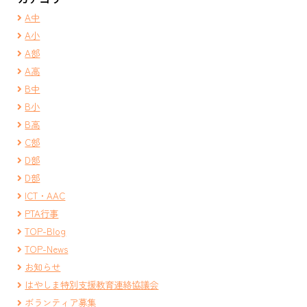
A中
A小
A部
A高
B中
B小
B高
C部
D部
D部
ICT・AAC
PTA行事
TOP-Blog
TOP-News
お知らせ
はやしま特別支援教育連絡協議会
ボランティア募集