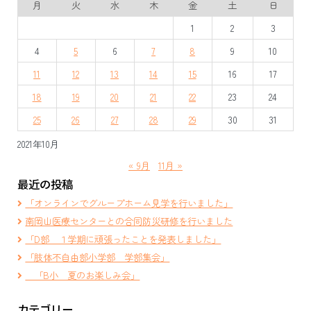
月
火
水
木
金
土
日
ゲ
1
2
3
ー
4
5
6
7
8
9
10
シ
11
12
13
14
15
16
17
ョ
18
19
20
21
22
23
24
ン
25
26
27
28
29
30
31
2021年10月
« 9月
11月 »
最近の投稿
「オンラインでグループホーム見学を行いました」
南岡山医療センターとの合同防災研修を行いました
「D部 １学期に頑張ったことを発表しました」
「肢体不自由部小学部 学部集会」
「B小 夏のお楽しみ会」
カテゴリー