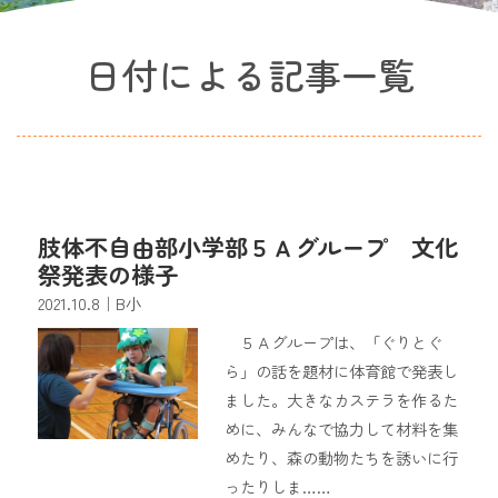
日付による記事一覧
肢体不自由部小学部５Ａグループ 文化
祭発表の様子
2021.10.8
｜B小
５Ａグループは、「ぐりとぐ
ら」の話を題材に体育館で発表し
ました。大きなカステラを作るた
めに、みんなで協力して材料を集
めたり、森の動物たちを誘いに行
ったりしま……