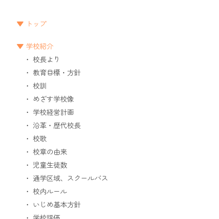
トップ
学校紹介
校長より
教育目標・方針
校訓
めざす学校像
学校経営計画
沿革・歴代校長
校歌
校章の由来
児童生徒数
通学区域、スクールバス
校内ルール
いじめ基本方針
学校評価