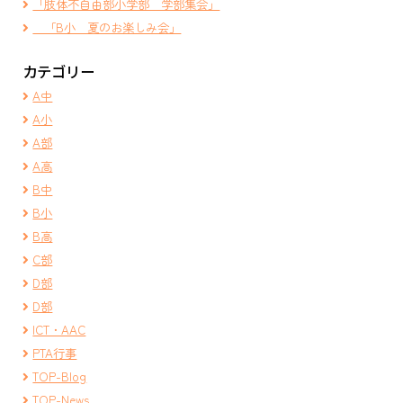
「肢体不自由部小学部 学部集会」
「B小 夏のお楽しみ会」
カテゴリー
A中
A小
A部
A高
B中
B小
B高
C部
D部
D部
ICT・AAC
PTA行事
TOP-Blog
TOP-News