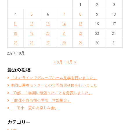
1
2
3
ー
4
5
6
7
8
9
10
シ
11
12
13
14
15
16
17
ョ
18
19
20
21
22
23
24
ン
25
26
27
28
29
30
31
2021年10月
« 9月
11月 »
最近の投稿
「オンラインでグループホーム見学を行いました」
南岡山医療センターとの合同防災研修を行いました
「D部 １学期に頑張ったことを発表しました」
「肢体不自由部小学部 学部集会」
「B小 夏のお楽しみ会」
カテゴリー