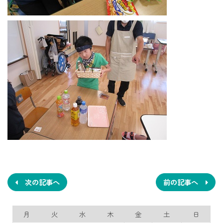
投
稿
ナ
次の記事へ
前の記事へ
ビ
月
火
水
木
金
土
日
ゲ