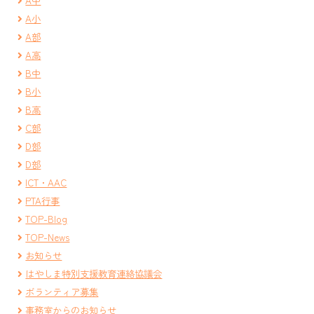
A中
A小
A部
A高
B中
B小
B高
C部
D部
D部
ICT・AAC
PTA行事
TOP-Blog
TOP-News
お知らせ
はやしま特別支援教育連絡協議会
ボランティア募集
事務室からのお知らせ