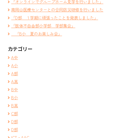
「オンラインでグループホーム見学を行いました」
南岡山医療センターとの合同防災研修を行いました
「D部 １学期に頑張ったことを発表しました」
「肢体不自由部小学部 学部集会」
「B小 夏のお楽しみ会」
カテゴリー
A中
A小
A部
A高
B中
B小
B高
C部
D部
D部
ICT・AAC