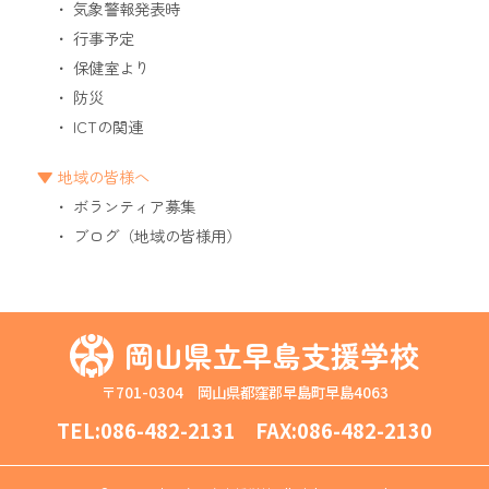
気象警報発表時
行事予定
保健室より
防災
ICTの関連
地域の皆様へ
ボランティア募集
ブログ（地域の皆様用）
岡山県立早島支援学校
〒701-0304 岡山県都窪郡早島町早島4063
TEL:
086-482-2131
FAX:086-482-2130