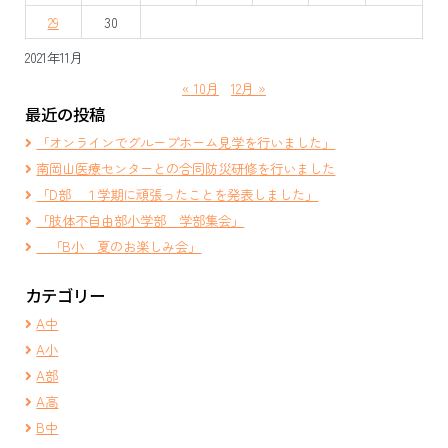
ン
29
30
2021年11月
« 10月
12月 »
最近の投稿
「オンラインでグループホーム見学を行いました」
南岡山医療センターとの合同防災研修を行いました
「D部 １学期に頑張ったことを発表しました」
「肢体不自由部小学部 学部集会」
「B小 夏のお楽しみ会」
カテゴリー
A中
A小
A部
A高
B中