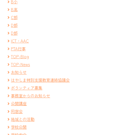
B小
B高
C部
D部
D部
ICT・AAC
PTA行事
TOP-Blog
TOP-News
お知らせ
はやしま特別支援教育連絡協議会
ボランティア募集
事務室からのお知らせ
公開講座
同窓会
地域との活動
学校公開
学校安全