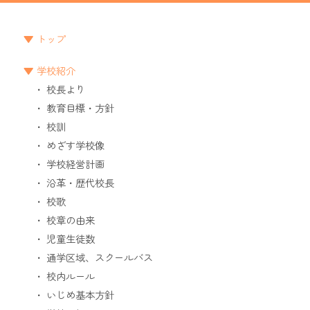
トップ
学校紹介
校長より
教育目標・方針
校訓
めざす学校像
学校経営計画
沿革・歴代校長
校歌
校章の由来
児童生徒数
通学区域、スクールバス
校内ルール
いじめ基本方針