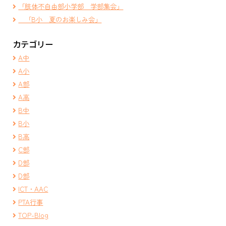
「肢体不自由部小学部 学部集会」
「B小 夏のお楽しみ会」
カテゴリー
A中
A小
A部
A高
B中
B小
B高
C部
D部
D部
ICT・AAC
PTA行事
TOP-Blog