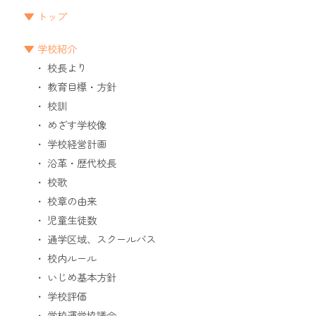
トップ
学校紹介
校長より
教育目標・方針
校訓
めざす学校像
学校経営計画
沿革・歴代校長
校歌
校章の由来
児童生徒数
通学区域、スクールバス
校内ルール
いじめ基本方針
学校評価
学校運営協議会