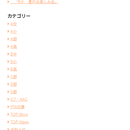
「B小 夏のお楽しみ会」
カテゴリー
A中
A小
A部
A高
B中
B小
B高
C部
D部
D部
ICT・AAC
PTA行事
TOP-Blog
TOP-News
お知らせ