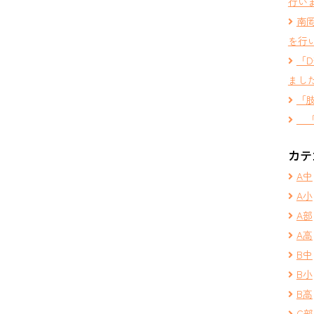
行い
南
を行
「
まし
「
「
カテ
A中
A小
A部
A高
B中
B小
B高
C部