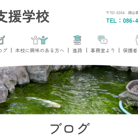
支援学校
〒701-0304 岡
TEL：
086-4
ログ
本校に興味のある方へ
進路
事務室より
保護者
ブログ