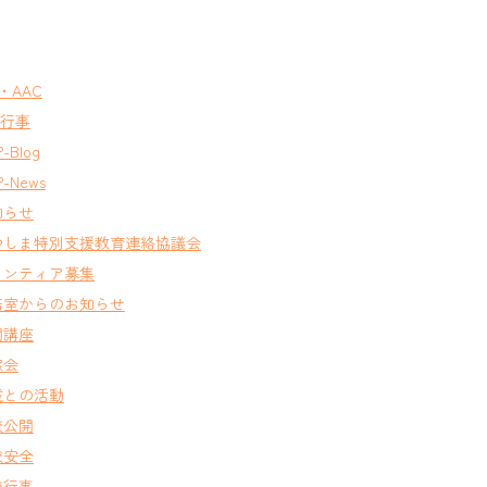
T・AAC
A行事
-Blog
-News
知らせ
やしま特別支援教育連絡協議会
ランティア募集
務室からのお知らせ
開講座
窓会
域との活動
校公開
校安全
校行事