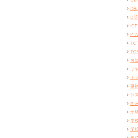
D部
D部
IC
PT
TOP
TOP
お
は
ボ
事
公
同
地
学
学
学