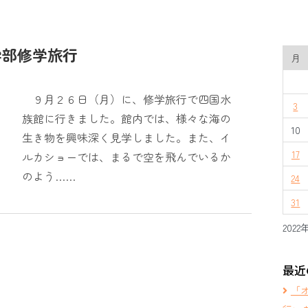
学部修学旅行
月
９月２６日（月）に、修学旅行で四国水
3
族館に行きました。館内では、様々な海の
10
生き物を興味深く見学しました。また、イ
17
ルカショーでは、まるで空を飛んでいるか
のよう……
24
31
2022
最近
「