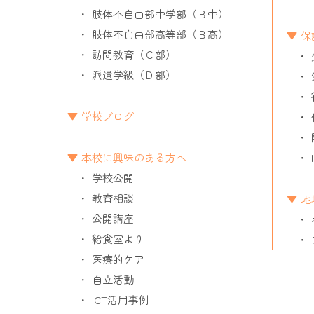
肢体不自由部中学部（Ｂ中）
肢体不自由部高等部（Ｂ高）
保
訪問教育（Ｃ部）
派遣学級（Ｄ部）
学校ブログ
本校に興味のある方へ
学校公開
教育相談
地
公開講座
給食室より
医療的ケア
自立活動
ICT活用事例