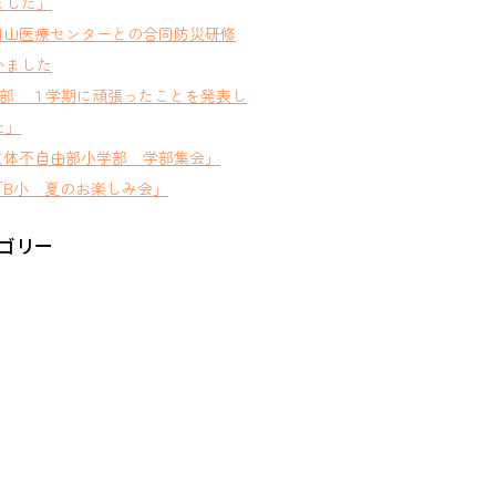
ました」
岡山医療センターとの合同防災研修
いました
D部 １学期に頑張ったことを発表し
た」
肢体不自由部小学部 学部集会」
B小 夏のお楽しみ会」
ゴリー