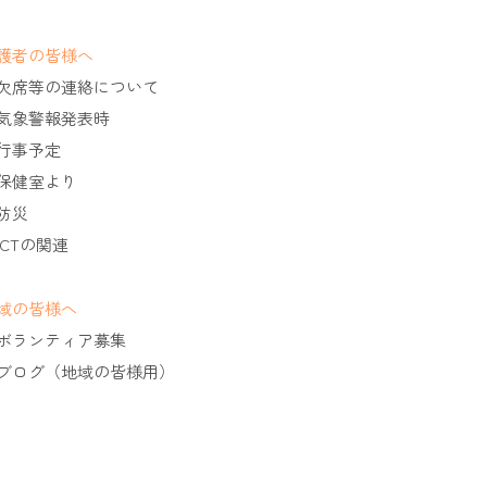
護者の皆様へ
欠席等の連絡について
気象警報発表時
行事予定
保健室より
防災
ICTの関連
域の皆様へ
ボランティア募集
ブログ（地域の皆様用）