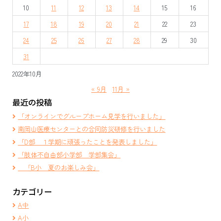
シ
10
11
12
13
14
15
16
ョ
17
18
19
20
21
22
23
ン
24
25
26
27
28
29
30
31
2022年10月
« 9月
11月 »
最近の投稿
「オンラインでグループホーム見学を行いました」
南岡山医療センターとの合同防災研修を行いました
「D部 １学期に頑張ったことを発表しました」
「肢体不自由部小学部 学部集会」
「B小 夏のお楽しみ会」
カテゴリー
A中
A小