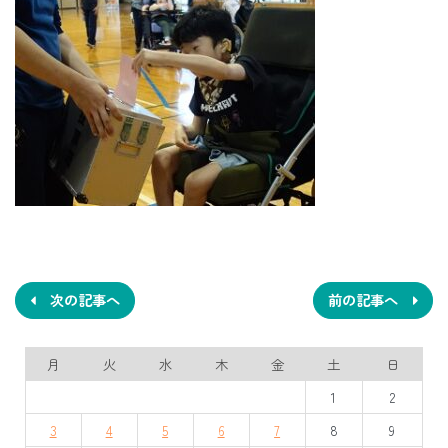
投
稿
ナ
次の記事へ
前の記事へ
ビ
月
火
水
木
金
土
日
ゲ
1
2
ー
3
4
5
6
7
8
9