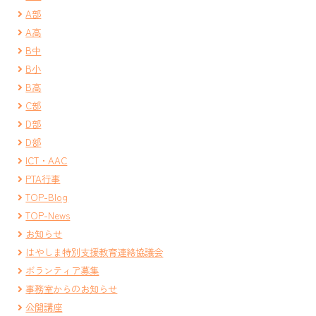
A部
A高
B中
B小
B高
C部
D部
D部
ICT・AAC
PTA行事
TOP-Blog
TOP-News
お知らせ
はやしま特別支援教育連絡協議会
ボランティア募集
事務室からのお知らせ
公開講座