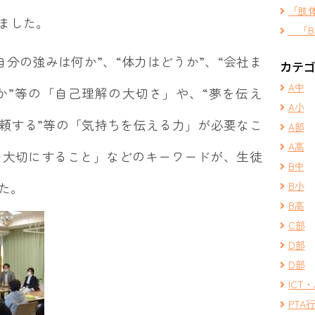
「肢
ました。
「B
分の強みは何か”、“体力はどうか”、“会社ま
カテ
A中
か”等の「自己理解の大切さ」や、“夢を伝え
A小
“依頼する”等の「気持ちを伝える力」が必要なこ
A部
A高
を大切にすること」などのキーワードが、生徒
B中
た。
B小
B高
C部
D部
D部
ICT・
PTA