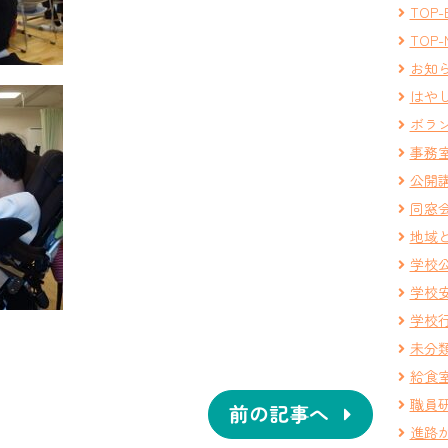
TOP-
TOP-
お知
はや
ボラ
事務
公開
同窓
地域
学校
学校
学校
未分
給食
職員
前の記事へ
進路