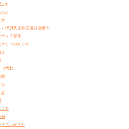
Blog
News
らせ
しま特別支援教育連絡協議会
ンティア募集
室からのお知らせ
講座
会
との活動
公開
安全
行事
類
室より
研修
からのお知らせ