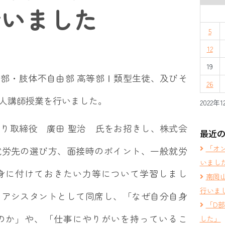
行いました
5
12
19
部・肢体不自由部 高等部Ⅰ類型生徒、及びそ
26
人講師授業を行いました。
2022年1
り取締役 廣田 聖治 氏をお招きし、株式会
最近
「オ
就労先の選び方、面接時のポイント、一般就労
いまし
身に付けておきたい力等について学習しまし
南岡
行いま
もアシスタントとして同席し、「なぜ自分自身
「D
のか」や、「仕事にやりがいを持っているこ
した」