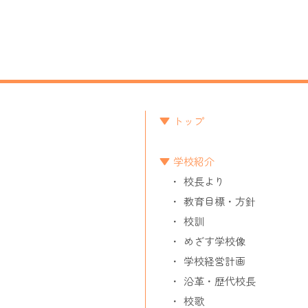
ビ
ゲ
ー
シ
ョ
トップ
ン
学校紹介
校長より
教育目標・方針
校訓
めざす学校像
学校経営計画
沿革・歴代校長
校歌