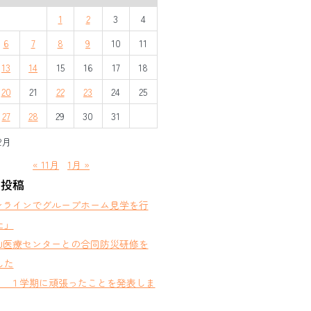
1
2
3
4
6
7
8
9
10
11
13
14
15
16
17
18
20
21
22
23
24
25
27
28
29
30
31
2月
« 11月
1月 »
の投稿
ンラインでグループホーム見学を行
た」
山医療センターとの合同防災研修を
した
部 １学期に頑張ったことを発表しま