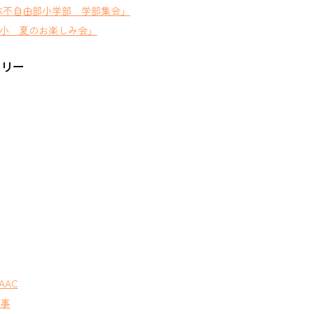
体不自由部小学部 学部集会」
小 夏のお楽しみ会」
ゴリー
AAC
行事