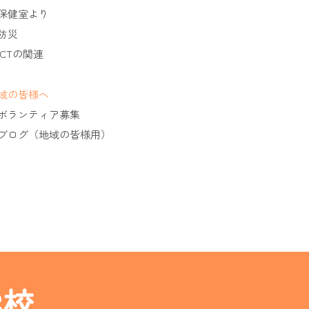
保健室より
防災
ICTの関連
域の皆様へ
ボランティア募集
ブログ（地域の皆様用）
学校