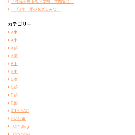
「肢体不自由部小学部 学部集会」
「B小 夏のお楽しみ会」
カテゴリー
A中
A小
A部
A高
B中
B小
B高
C部
D部
D部
ICT・AAC
PTA行事
TOP-Blog
TOP-News