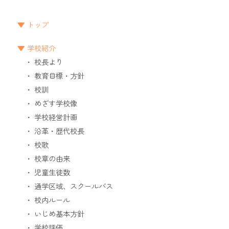
トップ
学校紹介
校長より
教育目標・方針
校訓
めざす学校像
学校経営計画
沿革・歴代校長
校歌
校章の由来
児童生徒数
通学区域、スクールバス
校内ルール
いじめ基本方針
学校評価