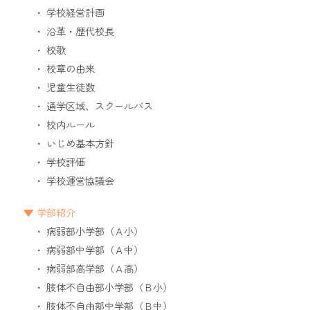
学校経営計画
沿革・歴代校長
校歌
校章の由来
児童生徒数
通学区域、スクールバス
校内ルール
いじめ基本方針
学校評価
学校運営協議会
学部紹介
病弱部小学部（Ａ小）
病弱部中学部（Ａ中）
病弱部高学部（Ａ高）
肢体不自由部小学部（Ｂ小）
肢体不自由部中学部（Ｂ中）