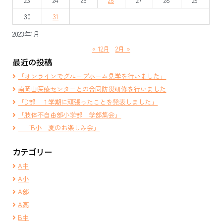
30
31
2023年1月
« 12月
2月 »
最近の投稿
「オンラインでグループホーム見学を行いました」
南岡山医療センターとの合同防災研修を行いました
「D部 １学期に頑張ったことを発表しました」
「肢体不自由部小学部 学部集会」
「B小 夏のお楽しみ会」
カテゴリー
A中
A小
A部
A高
B中