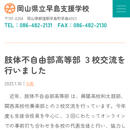
岡山県立早島支援学校
〒701-0304 岡山県都窪郡早島町早島4063
TEL：
086-482-2131
FAX：086-482-2130
肢体不自由部高等部 ３校交流を
行いました
｜
2023.1.10
B高
近年、肢体不自由部高等部 は、興陽高校和太鼓部、
関西高校吹奏楽部との３校交流を行っています。今年
度も生徒会役員を中心に、３回にわたってオンライン
での事前打ち合わせを各校の代表生徒と行い、協力し