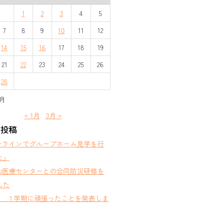
1
2
3
4
5
7
8
9
10
11
12
14
15
16
17
18
19
21
22
23
24
25
26
28
2月
« 1月
3月 »
の投稿
ンラインでグループホーム見学を行
た」
山医療センターとの合同防災研修を
した
部 １学期に頑張ったことを発表しま