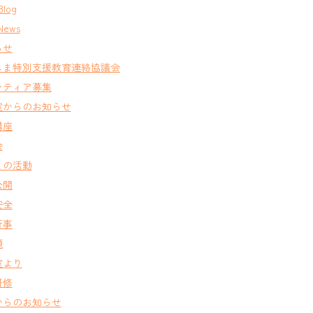
Blog
News
らせ
しま特別支援教育連絡協議会
ンティア募集
室からのお知らせ
講座
会
との活動
公開
安全
行事
類
室より
研修
からのお知らせ