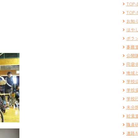
TOP-
TOP-
お知
はや
ボラ
事務
公開
同窓
地域
学校
学校
学校
未分
給食
職員
進路