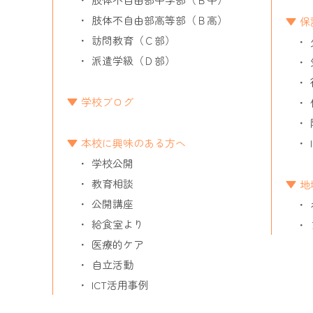
肢体不自由部高等部（Ｂ高）
保
訪問教育（Ｃ部）
派遣学級（Ｄ部）
学校ブログ
本校に興味のある方へ
学校公開
教育相談
地
公開講座
給食室より
医療的ケア
自立活動
ICT活用事例