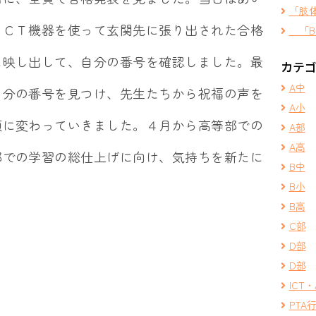
「肢
ＩＣＴ機器を使って玄関先に張り出された合格
「B
に映し出して、自分の番号を確認しました。最
カテ
A中
自分の番号を見つけ、先生たちから祝福の声を
A小
顔に変わっていきました。４月から高等部での
A部
A高
部での学習の総仕上げに向け、気持ちを新たに
B中
B小
B高
C部
D部
D部
ICT・
PTA