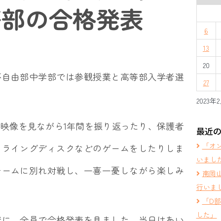
等部の合格発表
6
13
20
自由部中学部では参観授業と高等部入学者選
27
2023年
映像を見ながら1年間を振り返ったり、保護者
最近
「オ
フライングディスクなどのゲームをしたりしま
いまし
チームに別れ対戦し、一喜一憂しながら楽しみ
南岡
行いま
「D
した」
に、全員で合格発表を見ました。当日はあい