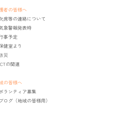
護者の皆様へ
欠席等の連絡について
気象警報発表時
行事予定
保健室より
防災
ICTの関連
域の皆様へ
ボランティア募集
ブログ（地域の皆様用）