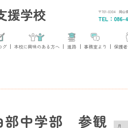
支援学校
〒701-0304 岡
TEL：
086-4
ログ
本校に興味のある方へ
進路
事務室より
保護者
由部中学部 参観
月