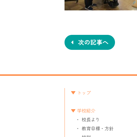
投
稿
ナ
次の記事へ
ビ
ゲ
ー
シ
トップ
ョ
学校紹介
ン
校長より
教育目標・方針