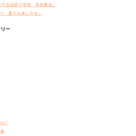
体不自由部小学部 学部集会」
小 夏のお楽しみ会」
ゴリー
AAC
行事