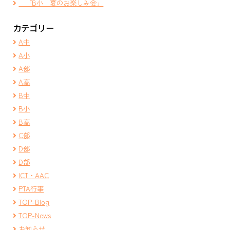
「B小 夏のお楽しみ会」
カテゴリー
A中
A小
A部
A高
B中
B小
B高
C部
D部
D部
ICT・AAC
PTA行事
TOP-Blog
TOP-News
お知らせ