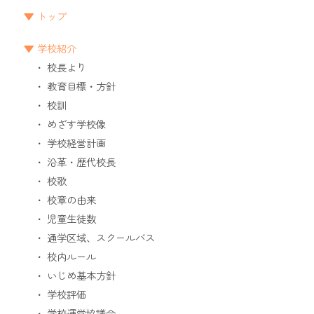
トップ
学校紹介
校長より
教育目標・方針
校訓
めざす学校像
学校経営計画
沿革・歴代校長
校歌
校章の由来
児童生徒数
通学区域、スクールバス
校内ルール
いじめ基本方針
学校評価
学校運営協議会