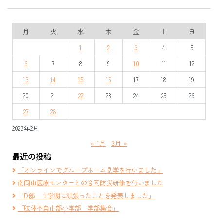
月
火
水
木
金
土
日
1
2
3
4
5
6
7
8
9
10
11
12
13
14
15
16
17
18
19
20
21
22
23
24
25
26
27
28
2023年2月
« 1月
3月 »
最近の投稿
「オンラインでグループホーム見学を行いました」
南岡山医療センターとの合同防災研修を行いました
「D部 １学期に頑張ったことを発表しました」
「肢体不自由部小学部 学部集会」