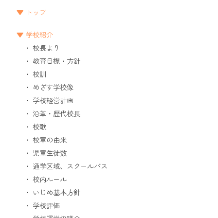
トップ
学校紹介
校長より
教育目標・方針
校訓
めざす学校像
学校経営計画
沿革・歴代校長
校歌
校章の由来
児童生徒数
通学区域、スクールバス
校内ルール
いじめ基本方針
学校評価