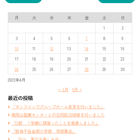
ナ
ビ
月
火
水
木
金
土
日
ゲ
1
2
ー
3
4
5
6
7
8
9
シ
10
11
12
13
14
15
16
ョ
17
18
19
20
21
22
23
ン
24
25
26
27
28
29
30
2023年4月
« 3月
5月 »
最近の投稿
「オンラインでグループホーム見学を行いました」
南岡山医療センターとの合同防災研修を行いました
「D部 １学期に頑張ったことを発表しました」
「肢体不自由部小学部 学部集会」
「B小 夏のお楽しみ会」