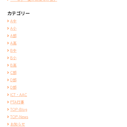
カテゴリー
A中
A小
A部
A高
B中
B小
B高
C部
D部
D部
ICT・AAC
PTA行事
TOP-Blog
TOP-News
お知らせ