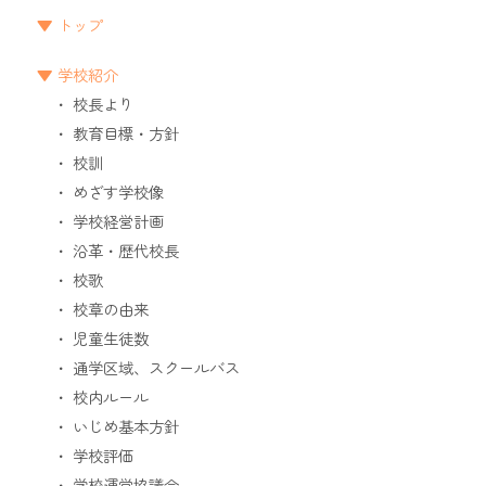
トップ
学校紹介
校長より
教育目標・方針
校訓
めざす学校像
学校経営計画
沿革・歴代校長
校歌
校章の由来
児童生徒数
通学区域、スクールバス
校内ルール
いじめ基本方針
学校評価
学校運営協議会