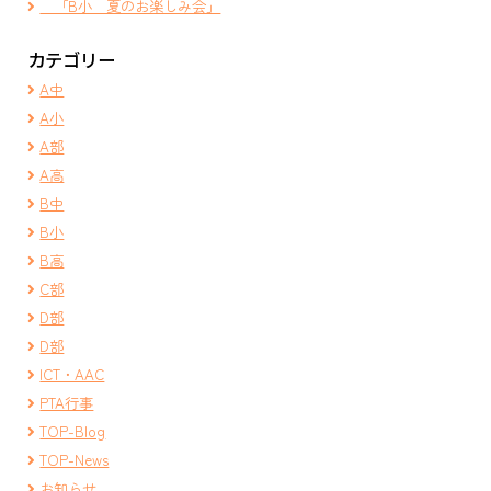
「B小 夏のお楽しみ会」
カテゴリー
A中
A小
A部
A高
B中
B小
B高
C部
D部
D部
ICT・AAC
PTA行事
TOP-Blog
TOP-News
お知らせ