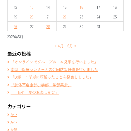
12
13
14
15
16
17
18
19
20
21
22
23
24
25
26
27
28
29
30
31
2025年5月
« 4月
6月 »
最近の投稿
「オンラインでグループホーム見学を行いました」
南岡山医療センターとの合同防災研修を行いました
「D部 １学期に頑張ったことを発表しました」
「肢体不自由部小学部 学部集会」
「B小 夏のお楽しみ会」
カテゴリー
A中
A小
A部