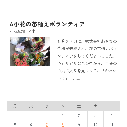
A小花の苗植えボランティア
2025.5.28
｜A小
５月２７日に、株式会社あさひの
皆様が来校され、花の苗植えボラ
ンティアをしてくださいました。
色とりどりの苗の中から、自分の
お気に入りを見つけて、「かわい
い！」 ……
月
火
水
木
金
土
日
1
2
3
4
5
6
7
8
9
10
11