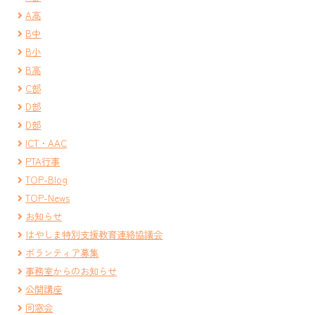
A高
B中
B小
B高
C部
D部
D部
ICT・AAC
PTA行事
TOP-Blog
TOP-News
お知らせ
はやしま特別支援教育連絡協議会
ボランティア募集
事務室からのお知らせ
公開講座
同窓会