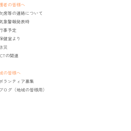
護者の皆様へ
欠席等の連絡について
気象警報発表時
行事予定
保健室より
防災
ICTの関連
域の皆様へ
ボランティア募集
ブログ（地域の皆様用）