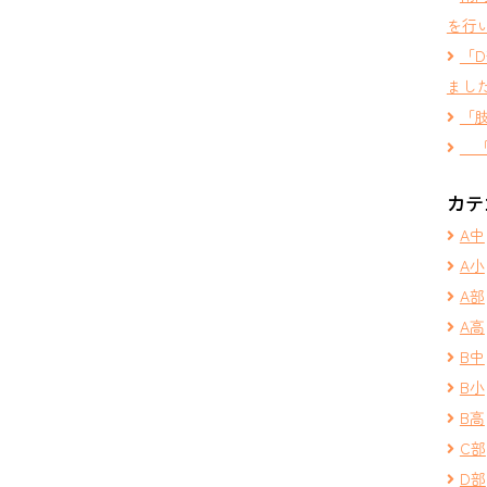
を行
「
まし
「
「
カテ
A中
A小
A部
A高
B中
B小
B高
C部
D部