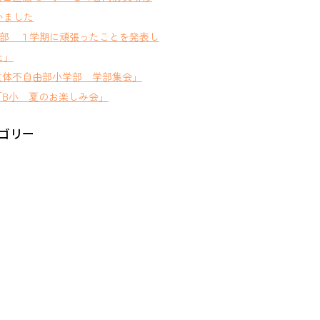
いました
D部 １学期に頑張ったことを発表し
た」
肢体不自由部小学部 学部集会」
B小 夏のお楽しみ会」
ゴリー