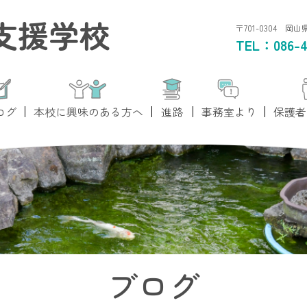
支援学校
〒701-0304 岡
TEL：
086-4
ログ
本校に興味のある方へ
進路
事務室より
保護者
ブログ