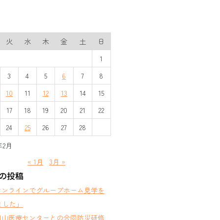
火
水
木
金
土
日
1
3
4
5
6
7
8
10
11
12
13
14
15
17
18
19
20
21
22
24
25
26
27
28
年2月
« 1月
3月 »
の投稿
オンラインでグループホーム見学を
ました」
岡山医療センターとの合同防災研修