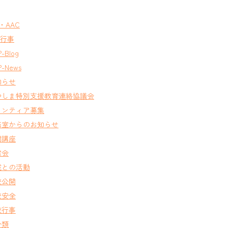
T・AAC
A行事
-Blog
-News
知らせ
やしま特別支援教育連絡協議会
ランティア募集
務室からのお知らせ
開講座
窓会
域との活動
校公開
校安全
校行事
分類