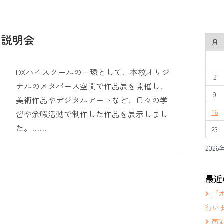
の説明会
月
DXハイスクールの一環として、本校オリジ
2
ナルのメタバース空間で作品展を開催し、
9
美術作品やデジタルアートなど、日々の学
16
習や余暇活動で制作した作品を展示しまし
た。……
23
2026
最近
「
行い
南