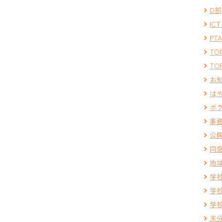
D部
IC
PT
TOP
TOP
お
は
ボ
事
公
同
地
学
学
学
未