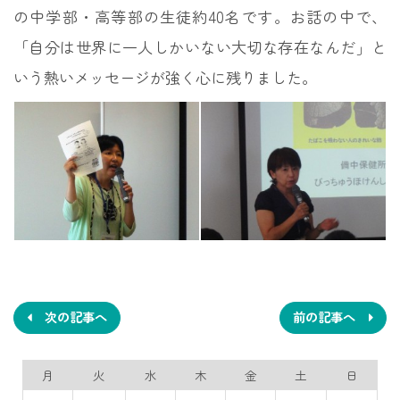
の中学部・高等部の生徒約40名です。お話の中で、
「自分は世界に一人しかいない大切な存在なんだ」と
いう熱いメッセージが強く心に残りました。
投
稿
ナ
次の記事へ
前の記事へ
ビ
月
火
水
木
金
土
日
ゲ