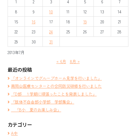
1
2
3
4
5
6
7
ー
8
9
10
11
12
13
14
シ
15
16
17
18
19
20
21
ョ
22
23
24
25
26
27
28
ン
29
30
31
2013年7月
« 6月
8月 »
最近の投稿
「オンラインでグループホーム見学を行いました」
南岡山医療センターとの合同防災研修を行いました
「D部 １学期に頑張ったことを発表しました」
「肢体不自由部小学部 学部集会」
「B小 夏のお楽しみ会」
カテゴリー
A中