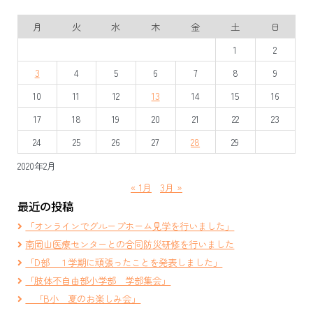
月
火
水
木
金
土
日
1
2
3
4
5
6
7
8
9
10
11
12
13
14
15
16
17
18
19
20
21
22
23
24
25
26
27
28
29
2020年2月
« 1月
3月 »
最近の投稿
「オンラインでグループホーム見学を行いました」
南岡山医療センターとの合同防災研修を行いました
「D部 １学期に頑張ったことを発表しました」
「肢体不自由部小学部 学部集会」
「B小 夏のお楽しみ会」