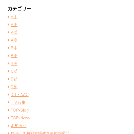
カテゴリー
A中
A小
A部
A高
B中
B小
B高
C部
D部
D部
ICT・AAC
PTA行事
TOP-Blog
TOP-News
お知らせ
はやしま特別支援教育連絡協議会