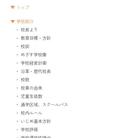
トップ
学校紹介
校長より
教育目標・方針
校訓
めざす学校像
学校経営計画
沿革・歴代校長
校歌
校章の由来
児童生徒数
通学区域、スクールバス
校内ルール
いじめ基本方針
学校評価
学校運営協議会