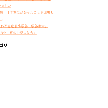
いました
D部 １学期に頑張ったことを発表し
た」
肢体不自由部小学部 学部集会」
B小 夏のお楽しみ会」
ゴリー