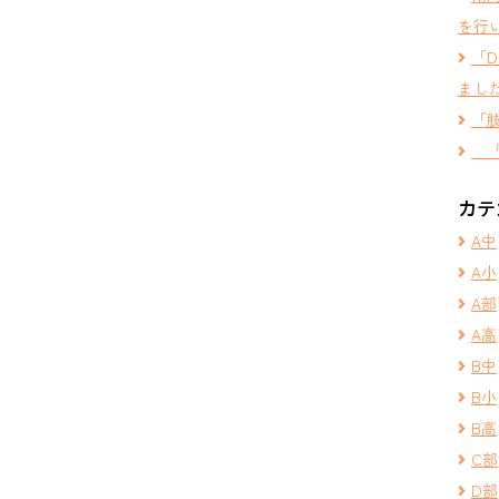
を行
「
まし
「
「
カテ
A中
A小
A部
A高
B中
B小
B高
C部
D部