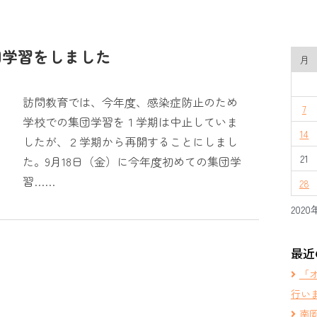
団学習をしました
月
訪問教育では、今年度、感染症防止のため
7
学校での集団学習を１学期は中止していま
14
したが、２学期から再開することにしまし
21
た。9月18日（金）に今年度初めての集団学
習……
28
2020
最近
「
行い
南