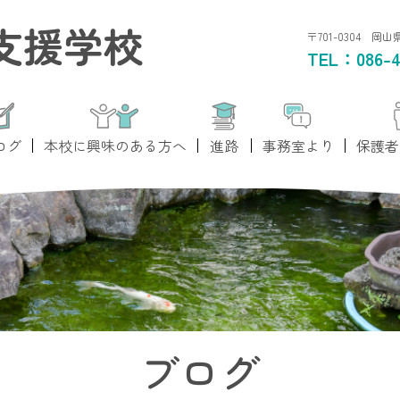
支援学校
〒701-0304 岡
TEL：
086-4
ログ
本校に興味のある方へ
進路
事務室より
保護者
ブログ