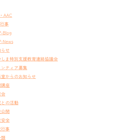
T・AAC
A行事
-Blog
-News
知らせ
やしま特別支援教育連絡協議会
ランティア募集
務室からのお知らせ
開講座
窓会
域との活動
校公開
校安全
校行事
分類