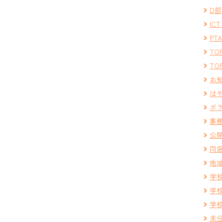
D部
IC
PT
TOP
TOP
お
は
ボ
事
公
同
地
学
学
学
未