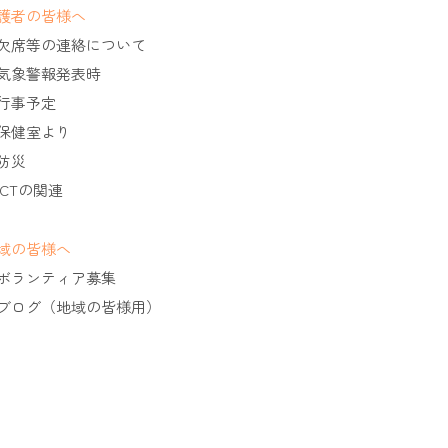
護者の皆様へ
欠席等の連絡について
気象警報発表時
行事予定
保健室より
防災
ICTの関連
域の皆様へ
ボランティア募集
ブログ（地域の皆様用）