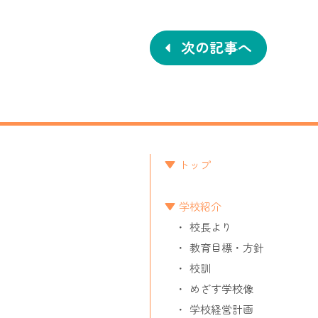
投
稿
ナ
次の記事へ
ビ
ゲ
ー
シ
トップ
ョ
学校紹介
ン
校長より
教育目標・方針
校訓
めざす学校像
学校経営計画