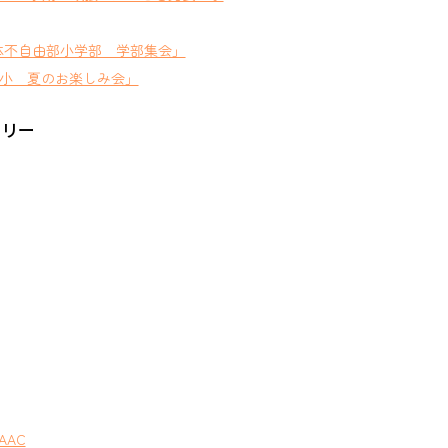
体不自由部小学部 学部集会」
小 夏のお楽しみ会」
ゴリー
AAC