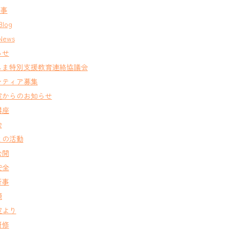
行事
Blog
News
らせ
しま特別支援教育連絡協議会
ンティア募集
室からのお知らせ
講座
会
との活動
公開
安全
行事
類
室より
研修