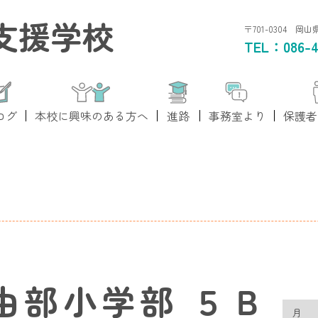
支援学校
〒701-0304 岡
TEL：
086-4
ログ
本校に興味のある方へ
進路
事務室より
保護者
由部小学部 ５Ｂ
月