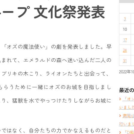
ープ 文化祭発表
3
10
17
「オズの魔法使い」の劇を発表しました。早
24
込まれて、エメラルドの森へ迷い込んだ二人の
31
2022年
、ブリキの木こり、ライオンたちと出会って、
もらうために一緒にオズのお城を目指しまし
最近
「オ
たり、猛獣を水でやっつけたりしながらお城に
いまし
南岡
行いま
ではなく、自分たちの力でかなえるものだと
「D