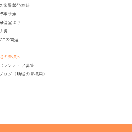
気象警報発表時
行事予定
保健室より
防災
ICTの関連
域の皆様へ
ボランティア募集
ブログ（地域の皆様用）