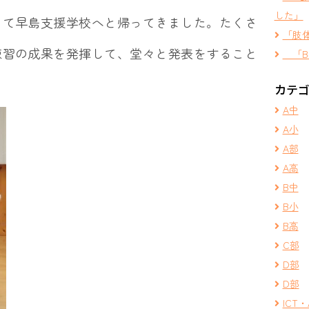
した」
って早島支援学校へと帰ってきました。たくさ
「肢
練習の成果を発揮して、堂々と発表をすること
「B
カテ
A中
A小
A部
A高
B中
B小
B高
C部
D部
D部
ICT・