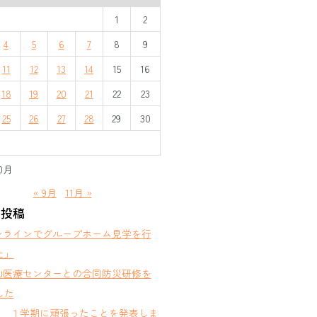
1
2
4
5
6
7
8
9
11
12
13
14
15
16
18
19
20
21
22
23
25
26
27
28
29
30
10月
« 9月
11月 »
の投稿
ンラインでグループホーム見学を行
た」
山医療センターとの合同防災研修を
した
部 １学期に頑張ったことを発表しま