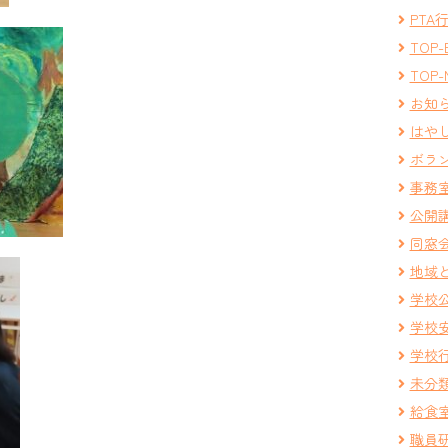
PTA
TOP-
TOP-
お知
はや
ボラ
事務
公開
同窓
地域
学校
学校
学校
未分
給食
職員