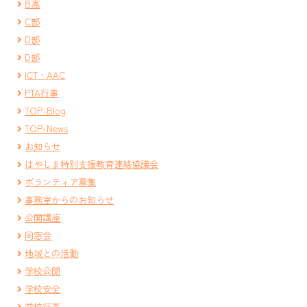
B高
C部
D部
D部
ICT・AAC
PTA行事
TOP-Blog
TOP-News
お知らせ
はやしま特別支援教育連絡協議会
ボランティア募集
事務室からのお知らせ
公開講座
同窓会
地域との活動
学校公開
学校安全
学校行事