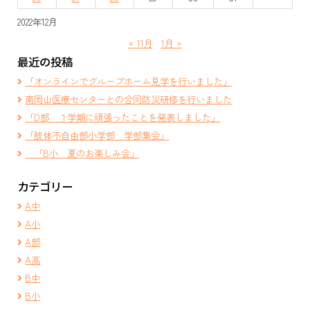
2022年12月
« 11月
1月 »
最近の投稿
「オンラインでグループホーム見学を行いました」
南岡山医療センターとの合同防災研修を行いました
「D部 １学期に頑張ったことを発表しました」
「肢体不自由部小学部 学部集会」
「B小 夏のお楽しみ会」
カテゴリー
A中
A小
A部
A高
B中
B小