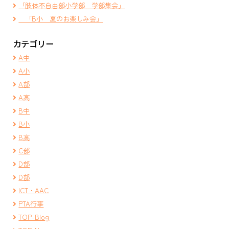
「肢体不自由部小学部 学部集会」
「B小 夏のお楽しみ会」
カテゴリー
A中
A小
A部
A高
B中
B小
B高
C部
D部
D部
ICT・AAC
PTA行事
TOP-Blog