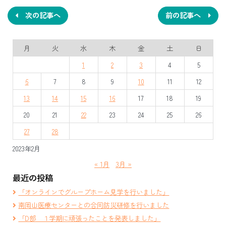
稿
ナ
次の記事へ
前の記事へ
ビ
月
火
水
木
金
土
日
ゲ
1
2
3
4
5
ー
6
7
8
9
10
11
12
シ
13
14
15
16
17
18
19
ョ
20
21
22
23
24
25
26
ン
27
28
2023年2月
« 1月
3月 »
最近の投稿
「オンラインでグループホーム見学を行いました」
南岡山医療センターとの合同防災研修を行いました
「D部 １学期に頑張ったことを発表しました」