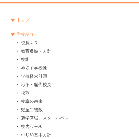
トップ
学校紹介
校長より
教育目標・方針
校訓
めざす学校像
学校経営計画
沿革・歴代校長
校歌
校章の由来
児童生徒数
通学区域、スクールバス
校内ルール
いじめ基本方針