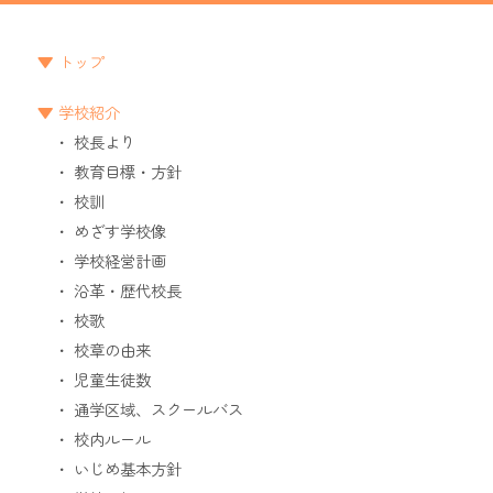
トップ
学校紹介
校長より
教育目標・方針
校訓
めざす学校像
学校経営計画
沿革・歴代校長
校歌
校章の由来
児童生徒数
通学区域、スクールバス
校内ルール
いじめ基本方針