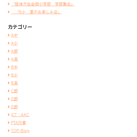
「肢体不自由部小学部 学部集会」
「B小 夏のお楽しみ会」
カテゴリー
A中
A小
A部
A高
B中
B小
B高
C部
D部
D部
ICT・AAC
PTA行事
TOP-Blog