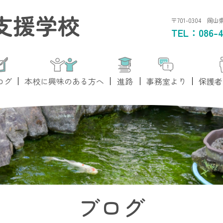
支援学校
〒701-0304 岡
TEL：
086-4
ログ
本校に興味のある方へ
進路
事務室より
保護者
ブログ