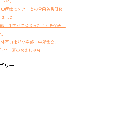
ました」
岡山医療センターとの合同防災研修
いました
D部 １学期に頑張ったことを発表し
た」
肢体不自由部小学部 学部集会」
B小 夏のお楽しみ会」
ゴリー