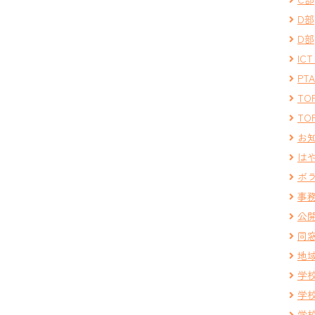
D部
D部
IC
PT
TOP
TOP
お
は
ボ
事
公
同
地
学
学
学