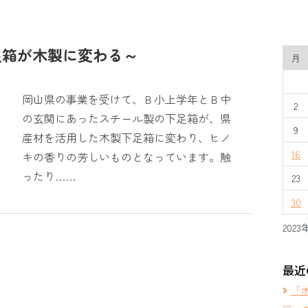
足箱が木製に変わる～
月
岡山県の事業を受けて、Ｂ小上学年とＢ中
2
の玄関にあったスチール製の下足箱が、県
9
産材を活用した木製下足箱に変わり、ヒノ
16
キの香りの芳しいものとなっています。触
ったり……
23
30
2023
最近
「