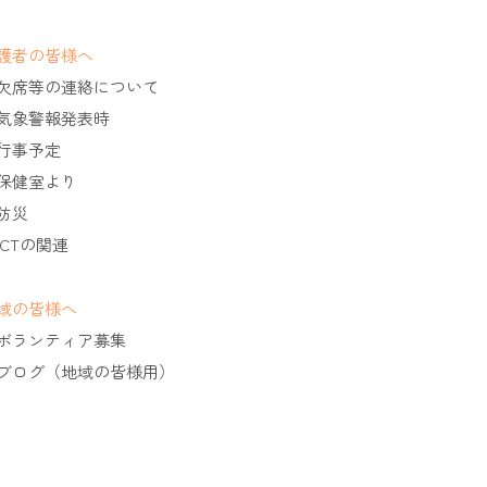
護者の皆様へ
欠席等の連絡について
気象警報発表時
行事予定
保健室より
防災
ICTの関連
域の皆様へ
ボランティア募集
ブログ（地域の皆様用）