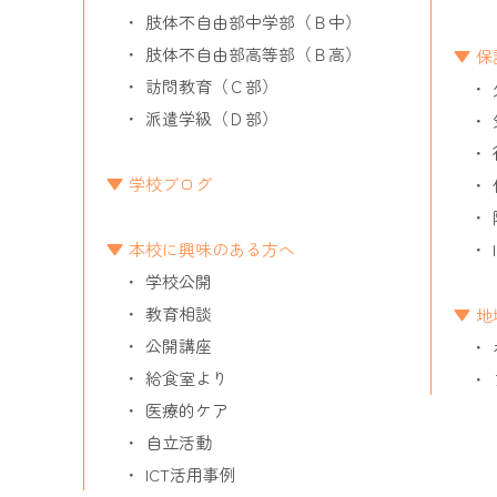
肢体不自由部中学部（Ｂ中）
肢体不自由部高等部（Ｂ高）
保
訪問教育（Ｃ部）
派遣学級（Ｄ部）
学校ブログ
本校に興味のある方へ
学校公開
教育相談
地
公開講座
給食室より
医療的ケア
自立活動
ICT活用事例