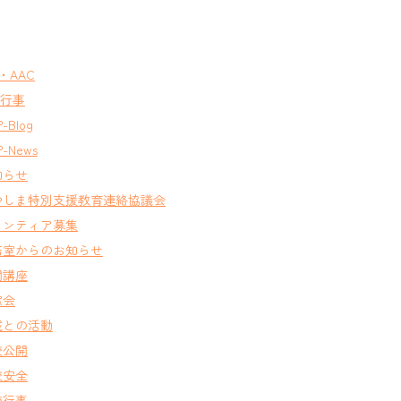
T・AAC
A行事
-Blog
-News
知らせ
やしま特別支援教育連絡協議会
ランティア募集
務室からのお知らせ
開講座
窓会
域との活動
校公開
校安全
校行事