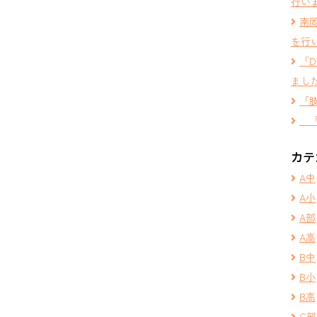
行い
南
を行
「
まし
「
「
カテ
A中
A小
A部
A高
B中
B小
B高
C部