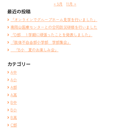
« 9月
11月 »
最近の投稿
「オンラインでグループホーム見学を行いました」
南岡山医療センターとの合同防災研修を行いました
「D部 １学期に頑張ったことを発表しました」
「肢体不自由部小学部 学部集会」
「B小 夏のお楽しみ会」
カテゴリー
A中
A小
A部
A高
B中
B小
B高
C部